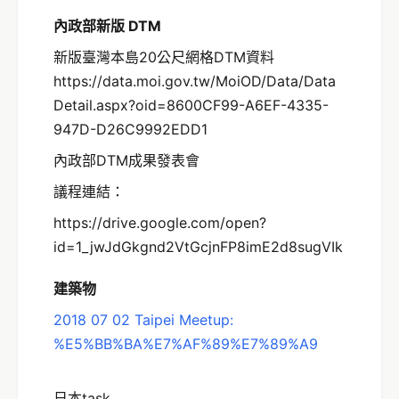
內政部新版 DTM
新版臺灣本島20公尺網格DTM資料
https://data.moi.gov.tw/MoiOD/Data/Data
Detail.aspx?oid=8600CF99-A6EF-4335-
947D-D26C9992EDD1
內政部DTM成果發表會
議程連結：
https://drive.google.com/open?
id=1_jwJdGkgnd2VtGcjnFP8imE2d8sugVIk
建築物
2018 07 02 Taipei Meetup:
%E5%BB%BA%E7%AF%89%E7%89%A9
日本task