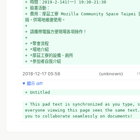
+ 時間：2019-2-141(一) 19:30-21:30
+ 臉書活動：
+ 費用：摩茲工寮 Mozilla Community Space Taip
捐，供場地維運使用。
+ 
+ 請攜帶電腦方便現場各項操作！
+ 
+ *聚會流程
+ *場地介紹
+ *摩茲工寮的設備、廁所
+ *參加者自我介紹
+ *用三個關鍵字介紹自己，兩分鐘說明你正在進行的事情或想
2018-12-17 05:56
展到什麼程度，需要什麼樣的人幫忙。任何關於針對 OSM 的
(unknown)
r
目。
顯示 diff
+ *針對現場參與者調整相關議題
+ *歡迎活動前預先提報議題，方便資深圖客預先準備解答。
+ Untitled
+ *依照議題順序逐一討論或帶開手把手教學。
+ 
+ This pad text is synchronized as you type, s
+ *議題
everyone viewing this page sees the same text.
you to collaborate seamlessly on documents!