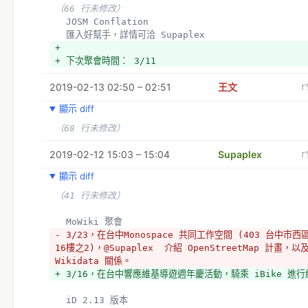
（66 行未修改）
  JOSM Conflation
  匯入好幫手，詳情可洽 Supaplex 
+ 
+ 下次聚會時間： 3/11
2019-02-13 02:50 – 02:51
王文
r
顯示 diff
（68 行未修改）
2019-02-12 15:03 – 15:04
Supaplex
r
顯示 diff
（41 行未修改）
  MoWiki 聚會
- 3/23，在台中Monospace 共同工作空間 (403 台中市
16樓之2)，@Supaplex  介紹 OpenStreetMap 計畫，
Wikidata 關係。
+ 3/16，在台中響應維基導遊週年慶活動，騎乘 iBike 進
  iD 2.13 版本