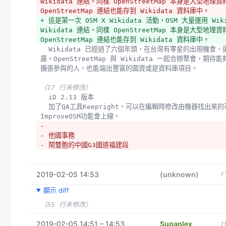
Wikidata 連結。同樣 OpenStreetMap 本身是大型地理
OpenStreetMap 連結也能存到 Wikidata 資料庫中。
+ 這是第一次 OSM X Wikidata 活動，OSM 大量運用 Wiki
Wikidata 連結。同樣 OpenStreetMap 本身是大型地理
OpenStreetMap 連結也能存到 Wikidata 資料庫中。
  Wikidata 已經過了六個年頭，在台灣有零星的出現機會，還沒有系統性的推
廣。OpenStreetMap 與 Wikidata 一起合辦聚會，期
擴張參與的人，也能端出豐富的圖資或是資料庫項目。
（17 行未修改）
  iD 2.13 版本
  加了QA工具Keepright，可以在編輯時修改由機器找出來的可能錯誤，之後 
ImproveOSM功能會上線。
- 
- 他國事務
- 鬧雙胞的中國G3國道福建段
  戶役政系統代碼
2019-02-05 14:53
（1 行未修改）
(unknown)
r
顯示 diff
  多國語言標記
- 先前是說得比較多，較沒有大規模處理，是在匯入其他資料如
（55 行未修改）
便處理。目前英文標記較多，以及日文、韓文。台灣本地的台灣
少，更別提南島語族諸族族語了。
2019-02-05 14:51 – 14:53
Supaplex
r