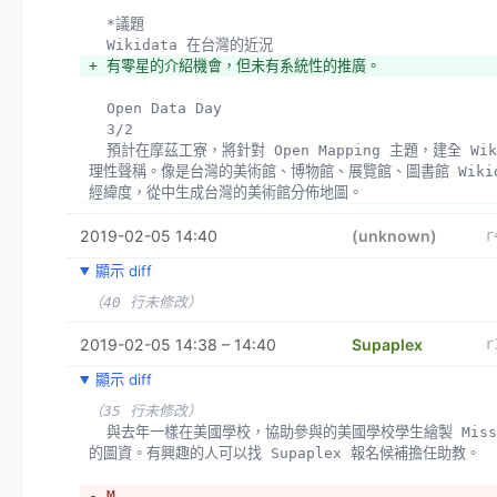
  *議題
  Wikidata 在台灣的近況
+ 有零星的介紹機會，但未有系統性的推廣。
  Open Data Day
  3/2
  預計在摩茲工寮，將針對 Open Mapping 主題，建全 Wikidata 項目的地
理性聲稱。像是台灣的美術館、博物館、展覽館、圖書館 Wikid
經緯度，從中生成台灣的美術館分佈地圖。
+ 歡迎大家來參與
2019-02-05 14:40
(unknown)
r
  無國界醫生組織
顯示 diff
（2 行未修改）
（40 行未修改）
  MoWiki 聚會
- 3/23，在台中Monospace 共同工作空間 ()
2019-02-05 14:38 – 14:40
Supaplex
r
- , 
顯示 diff
+ 3/23，在台中Monospace 共同工作空間 (403 台中市
16樓之2)，@Supaplex  介紹 OpenStreetMap 計畫，
（35 行未修改）
Wikidata 關係。
  與去年一樣在美國學校，協助參與的美國學校學生繪製 MissingMap 計畫所需
+ 
的圖資。有興趣的人可以找 Supaplex 報名候補擔任助教。
+ iD 2.13 版本
+ 加了
- M