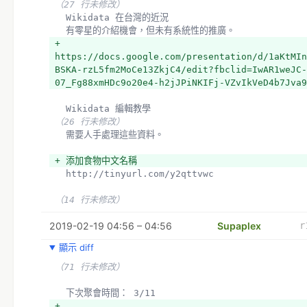
（27 行未修改）
  Wikidata 在台灣的近況
  有零星的介紹機會，但未有系統性的推廣。
+ 
https://docs.google.com/presentation/d/1aKtMIn
BSKA-rzL5fm2MoCe13ZkjC4/edit?fbclid=IwAR1weJC-
07_Fg88xmHDc9o20e4-h2jJPiNKIFj-VZvIkVeD4b7Jva9
  Wikidata 編輯教學
（26 行未修改）
  需要人手處理這些資料。
+ 添加食物中文名稱
  http://tinyurl.com/y2qttvwc
（14 行未修改）
2019-02-19 04:56 – 04:56
Supaplex
r
顯示 diff
（71 行未修改）
  下次聚會時間： 3/11
+ 