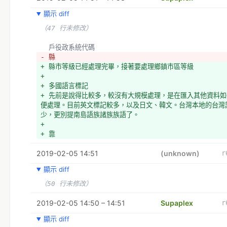
+ 先前是說得比較多，較沒有大規模處理，是在匯入其他資料如
顯示 diff
便處理。目前英文標記較多，以及日文、韓文。台灣本地的台灣
少，更別提南島語族諸族族語了。
（47 行未修改）
- 靠
  戶役政系統代碼
+ 靠 Wikidata Query 提取地理性資料的台灣話、客家話名
- 縣
Wikidata 授權是CC
+ 縣市等級已經處理完畢，接著要處理鄉鎮市區等級
+ ，能夠直接匯入 OpenStreetMap 中處理。
+ 
+ 
+ 多國語言標記
+ 需要人手處理這些資料。
+ 先前是說得比較多，較沒有大規模處理，是在匯入其他資料如
+ 
便處理。目前英文標記較多，以及日文、韓文。台灣本地的台灣
+ 他國事務
少，更別提南島語族諸族族語了。
+ 鬧雙胞的中國G3國道福建段
+ 
+ 
+ 靠
+ 台南公園之謎解開了
+ www.csprs.org.tw/Temp/5.105CM01.pdf
2019-02-05 14:51
(unknown)
r
+ 測繪資料仍需要處理才能放入 OpenStreetMap 中。
+ 
顯示 diff
+ JOSM Conflation
（50 行未修改）
+ 匯入好幫手，詳情可洽 Supaplex 
2019-02-05 14:50 – 14:51
Supaplex
r
顯示 diff