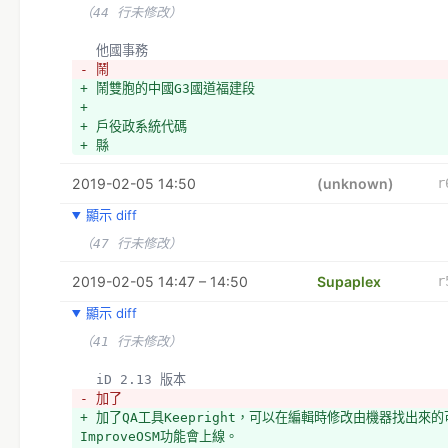
（44 行未修改）
  他國事務
- 鬧
+ 鬧雙胞的中國G3國道福建段
+ 
+ 戶役政系統代碼
+ 縣
2019-02-05 14:50
(unknown)
r
顯示 diff
（47 行未修改）
2019-02-05 14:47 – 14:50
Supaplex
r
顯示 diff
（41 行未修改）
  iD 2.13 版本
- 加了
+ 加了QA工具Keepright，可以在編輯時修改由機器找出來的
ImproveOSM功能會上線。