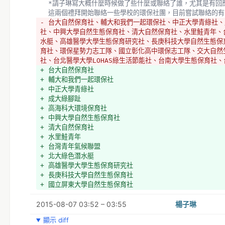
  *請子琳寫大概什麼時候做了些什麼或聯絡了誰，尤其是有回
  這兩個禮拜開始聯絡一些學校的環保社團，目前嘗試聯絡的有
- 台大自然保育社、輔大和我們一起環保社、中正大學青綠社
社、中興大學自然生態保育社、清大自然保育社、水里鮭青年、
水艇、高雄醫學大學生態保育研究社、長庚科技大學自然生態保
育社、環保星勢力志工隊、國立彰化高中環保志工隊、交大自然
社、台北醫學大學LOHAS綠生活節能社、台南大學生態保育社
+ 台大自然保育社
+ 輔大和我們一起環保社
+ 中正大學青綠社
+ 成大綠腳趾
+ 高海科大環境保育社
+ 中興大學自然生態保育社
+ 清大自然保育社
+ 水里鮭青年
+ 台灣青年氣候聯盟
+ 北大綠色潛水艇
+ 高雄醫學大學生態保育研究社
+ 長庚科技大學自然生態保育社
+ 國立屏東大學自然生態保育社
+ 環保星勢力志工隊
2015-08-07 03:52 – 03:55
+ 國立彰化高中環保志工隊
楊子琳
+ 交大自然生態研習社
顯示 diff
+ 彰師大EP生態保育社