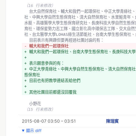
+ 台北醫學大學LOHAS綠生活節能社
（16 行未修改）
+ 台南大學生態保育社
  台大自然保育社、輔大和我們一起環保社、中正大學青綠社、成大綠腳趾、高海科大環境保育
+ 台師大根與芽
社、中興大學自然生態保育社、清大自然保育社、水里鮭青年、
  目前表示有興趣但要再經過社團討論的有：
水艇、高雄醫學大學生態保育研究社、長庚科技大學自然生態保
  輔大和我們一起環保社、台南大學生態保育社、長庚科技大
育社、環保星勢力志工隊、國立彰化高中環保志工隊、交大自然
（23 行未修改）
社、台北醫學大學LOHAS綠生活節能社、台南大學生態保育社
  目前表示有興趣但要再經過社團討論的有：
- 輔大和我們一起環保社
+ 輔大和我們一起環保社、台南大學生態保育社、長庚科技大
+ 
+ 表示願意參與的有：
+ 中正大學青綠社、中興大學自然生態保育社、清大自然保育社
態保育社 
+ 目前也有把教學連結丟給他們
+ 
+ 其他社團目前都還沒回覆我
  小野花
（15 行未修改）
2015-08-07 03:50 – 03:51
陳瑞賓
顯示 diff