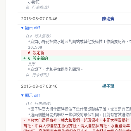
  小野花
（9 行未修改）
2015-08-07 03:46
陳瑞賓
顯示 diff
（19 行未修改）
  *麻煩小野花把飲水地圖的網站或其他技術性工作簡要紀錄，
  201508
- 6 設定新
+ 6 設定新的
  貞寧
  *麻煩了，尤其是你遇到的問題。
（4 行未修改）
2015-08-07 03:46
楊子琳
顯示 diff
（14 行未修改）
  *請子琳寫大概什麼時候做了些什麼或聯絡了誰，尤其是有回
  *這兩個禮拜開始聯絡一些學校的環保社團，目前有嘗試聯絡
- *台大自然保育社、輔大和我們一起環保社、中正大學青綠社
育社、中興大學自然生態保育社、清大自然保育社、水里鮭青年