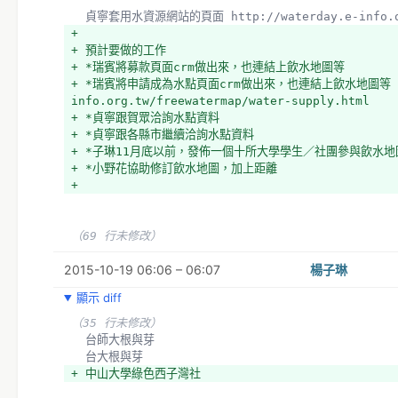
  貞寧套用水資源網站的頁面 http://waterday.e-info.or
+ 
+ 預計要做的工作
+ *瑞賓將募款頁面crm做出來，也連結上飲水地圖等
+ *瑞賓將申請成為水點頁面crm做出來，也連結上飲水地圖等　htt
info.org.tw/freewatermap/water-supply.html
+ *貞寧跟賀眾洽詢水點資料
+ *貞寧跟各縣市繼續洽詢水點資料
+ *子琳11月底以前，發佈一個十所大學學生／社團參與飲水
+ *小野花協助修訂飲水地圖，加上距離
+ 
（69 行未修改）
2015-10-19 06:06 – 06:07
楊子琳
顯示 diff
（35 行未修改）
  台師大根與芽
  台大根與芽
+ 中山大學綠色西子灣社