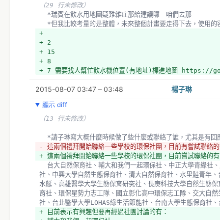
（29 行未修改）
  *瑞賓在飲水用地圖疑難雜症那給建議囉　咱們去那
  *但我比較考量的是整體，未來整個計畫要走得下去，使用
+ 
+ 2
+ 15
+ 8
+ 7 需要找人幫忙飲水機位置(有地址)標進地圖 https://goo
2015-08-07 03:47 – 03:48
楊子琳
顯示 diff
（13 行未修改）
  *請子琳寫大概什麼時候做了些什麼或聯絡了誰，尤其是有回
- 這兩個禮拜開始聯絡一些學校的環保社團，目前有嘗試聯絡的
+ 這兩個禮拜開始聯絡一些學校的環保社團，目前嘗試聯絡的有
  台大自然保育社、輔大和我們一起環保社、中正大學青綠社、成大綠腳趾、高海科大環境保育
社、中興大學自然生態保育社、清大自然保育社、水里鮭青年、
水艇、高雄醫學大學生態保育研究社、長庚科技大學自然生態保
育社、環保星勢力志工隊、國立彰化高中環保志工隊、交大自然
社、台北醫學大學LOHAS綠生活節能社、台南大學生態保育社
+ 目前表示有興趣但要再經過社團討論的有：