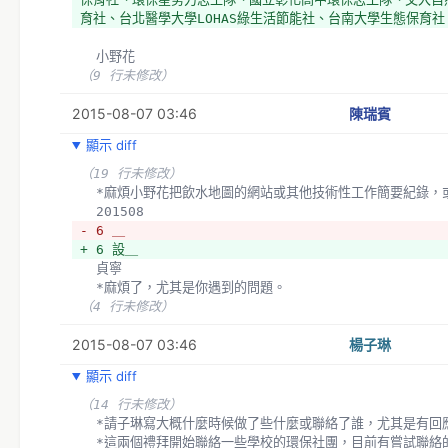
育社、台北醫學大學LOHAS綠生活節能社、台南大學生態保育社
  小野花
（9 行未修改）
2015-08-07 03:46
陳瑞賓
顯示 diff
（19 行未修改）
  *麻煩小野花把飲水地圖的網站或其他技術性工作簡要紀錄，
  201508
- 6 ＿
+ 6 設＿
  貞寧
  *麻煩了，尤其是你遇到的問題。
（4 行未修改）
2015-08-07 03:46
楊子琳
顯示 diff
（14 行未修改）
  *請子琳寫大概什麼時候做了些什麼或聯絡了誰，尤其是有回
  *這兩個禮拜開始聯絡一些學校的環保社團，目前有嘗試聯絡