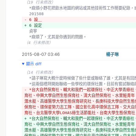
（19 行未修改）
  *麻煩小野花把飲水地圖的網站或其他技術性工作簡要紀錄，
  201508
- 6 設＿
+ 6 設定
  貞寧
  *麻煩了，尤其是你遇到的問題。
（4 行未修改）
2015-08-07 03:46
楊子琳
顯示 diff
（14 行未修改）
  *請子琳寫大概什麼時候做了些什麼或聯絡了誰，尤其是有回
  *這兩個禮拜開始聯絡一些學校的環保社團，目前有嘗試聯絡
- *台大自然保育社、輔大和我們一起環保社、中正大學青綠社
育社、中興大學自然生態保育社、清大自然保育社、水里鮭青年
潛水艇、高雄醫學大學生態保育研究社、長庚科技大學自然生態
保育社、環保星勢力志工隊、國立彰化高中環保志工隊、交大自
育社、台北醫學大學LOHAS綠生活節能社、台南大學生態保育社
+ *台大自然保育社、輔大和我們一起環保社、中正大學青綠社
育社、中興大學自然生態保育社、清大自然保育社、水里鮭青年
潛水艇、高雄醫學大學生態保育研究社、長庚科技大學自然生態
保育社、環保星勢力志工隊、國立彰化高中環保志工隊、交大自