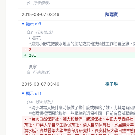
（9 行未修改）
2015-08-07 03:46
陳瑞賓
顯示 diff
（18 行未修改）
  小野花
  *麻煩小野花把飲水地圖的網站或其他技術性工作簡要紀錄，
- 2
+ 201
  貞寧
（5 行未修改）
2015-08-07 03:46
楊子琳
顯示 diff
（14 行未修改）
  *請子琳寫大概什麼時候做了些什麼或聯絡了誰，尤其是有回
  *這兩個禮拜開始聯絡一些學校的環保社團，目前有嘗試聯絡
- *台大自然保育社、輔大和我們一起環保社、中正大學青綠社
育社、中興大學自然生態保育社、清大自然保育社、水里鮭青年
潛水艇、高雄醫學大學生態保育研究社、長庚科技大學自然生態