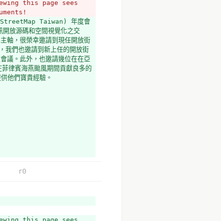
wing this page sees 
uments!
treetMap Taiwan) 年度會
訊開放源碼和空間視覺化之交
為主軸，很榮幸邀請到現任開放街
同時，我們也邀請到新上任的開放街
n參與本次會議。此外，也邀請幾位在在亞
，在菲律賓海燕颱風期間貢獻良多的
會，提供他們寶貴經驗。 
r0
wing this page sees 