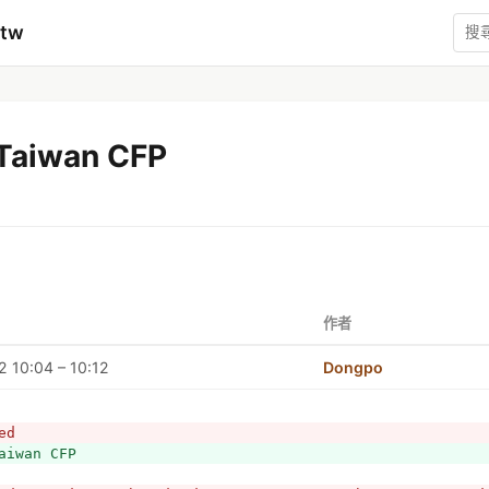
mtw
Taiwan CFP
作者
 10:04 – 10:12
Dongpo
ed
aiwan CFP