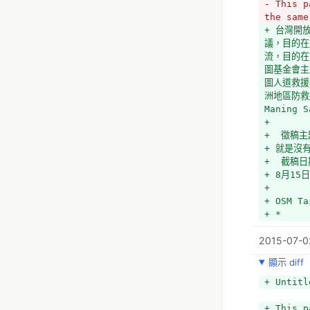
- This p
the same
+ 台灣開放街
議，目的在
流，目的在
圖基金會主
圖人道救援小
洲地區防救
Maning
+ 
+  徵稿主
+ 就是沒
+  截稿日
+ 8月15日
+ 
+ OSM Ta
+ *
2015-07-0
顯示 diff
+ Untitl
+ This p