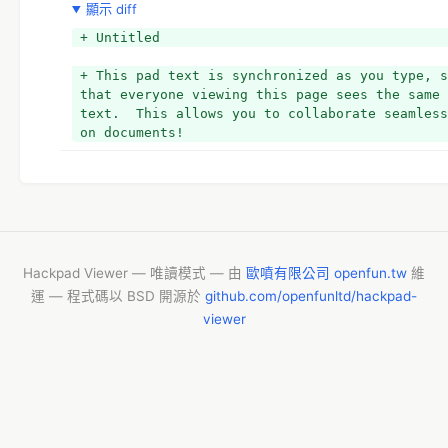
顯示 diff
+ https://trello.com/b/yzEDSpjn/openstreetmap-
backlog-https-goo-gl-uy9jqb
+ Untitled
+ 
+ 這個月的新鮮事
+ This pad text is synchronized as you type, s
+ http://www.weeklyosm.eu/
that everyone viewing this page sees the same 
+ 
text.  This allows you to collaborate seamless
+ 2016M06 OSM Taiwan 社群進展
on documents!
+ 2016M06 OSM Taiwan 
+ *review opening card
+ *move idle card from "In Progress" back to T
wlist, archive dead card
Hackpad Viewer — 唯讀模式 — 由
歐噴有限公司 openfun.tw
維
運 — 程式碼以 BSD 開源於
github.com/openfunltd/hackpad-
viewer