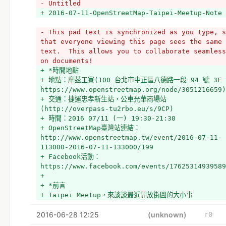
- Untitled
+ 2016-07-11-OpenStreetMap-Taipei-Meetup-Note
- This pad text is synchronized as you type, s
that everyone viewing this page sees the same 
text.  This allows you to collaborate seamless
on documents!
+ *時間地點
+ 地點：摩茲工寮(100 台北市中正區八德路一段 94 號 3F 
https://www.openstreetmap.org/node/3051216659)
+ 交通：捷運忠孝新生站，公車光華商場站 
(http://overpass-tu2rbo.eu/s/9CP)
+ 時間：2016 07/11 (一) 19:30-21:30
+ OpenStreetMap臺灣站連結：
http://www.openstreetmap.tw/event/2016-07-11-
113000-2016-07-11-133000/199
+ Facebook活動：
https://www.facebook.com/events/17625314939589
+ 
+ *前言
+ Taipei Meetup，來談談最近開放街圖的大小事
+ 
2016-06-28 12:25
+ *討論主題
(unknown)
r0
+ Trello上的社群討論議題