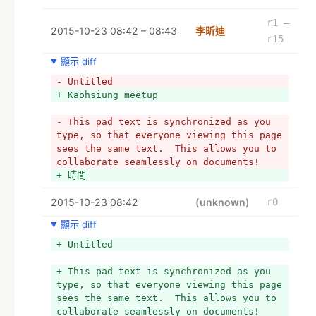
r1 –
2015-10-23 08:42 – 08:43
李昕迪
r15
顯示 diff
- Untitled
+ Kaohsiung meetup
- This pad text is synchronized as you 
type, so that everyone viewing this page 
sees the same text.  This allows you to 
collaborate seamlessly on documents!
+ 時間
2015-10-23 08:42
(unknown)
r0
顯示 diff
+ Untitled
+ This pad text is synchronized as you 
type, so that everyone viewing this page 
sees the same text.  This allows you to 
collaborate seamlessly on documents!