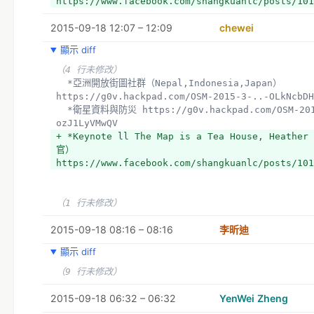
https://www.facebook.com/shangkuanlc/posts/101
2015-09-18 12:07 – 12:09
chewei
顯示 diff
（4 行未修改）
  *亞洲開放街圖社群（Nepal,Indonesia,Japan） 
https://g0v.hackpad.com/OSM-2015-3-..-OLkNcbDH
  *衛星資料與防災 https://g0v.hackpad.com/OSM-2015-2-Nepal-
ozJ1LyVMwQV
+ *Keynote ll The Map is a Tea House, Heathe
官）
https://www.facebook.com/shangkuanlc/posts/101
（1 行未修改）
2015-09-18 08:16 – 08:16
李昕迪
顯示 diff
（9 行未修改）
2015-09-18 06:32 – 06:32
YenWei Zheng