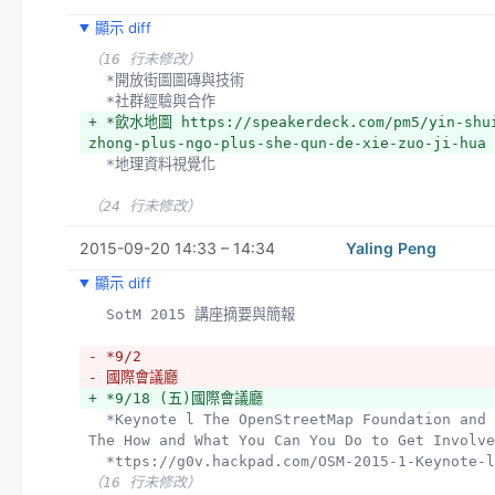
（1 行未修改）
顯示 diff
  OSM 工作坊
  *阿貴老師來開講
（16 行未修改）
+ *
  *開放街圖圖磚與技術
  *榮尼王教你玩地理資料
  *社群經驗與合作
+ *
+ *飲水地圖 https://speakerdeck.com/pm5/yin-shui
  *OSM Workshop
zhong-plus-ngo-plus-she-qun-de-xie-zuo-ji-hua
  *想要怎麼用就怎麼畫 
  *地理資料視覺化
http://www.slideshare.net/ChenJuilin/openstree
（3 行未修改）
（24 行未修改）
  *黑客松成果
  *Jimmy
2015-09-20 14:33 – 14:34
Yaling Peng
- *Ronny
顯示 diff
- *Muyueh
+ *Ronny https://sheethub.com/246.swcb.gov.tw
  SotM 2015 講座摘要與簡報
+ *Muyueh 
- *9/2
- 國際會議廳
+ *9/18 (五)國際會議廳
  *Keynote l The OpenStreetMap Foundation and You: The Why, 
The How and What You Can You Do to Get Involve
  *ttps://g0v.hackpad.com/OSM-2015-1-Keynote-
（16 行未修改）