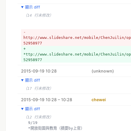
+ *ttps://g0v.hackpad.com/OSM-2015-2-Nepal-ozJ
顯示 diff
+ *Keynote ll The Map is a Tea House, Heather
+ *要by上官） 
（14 行未修改）
ttps://www.facebook.com/shangkuanlc/posts/1015
+ *防救災與政府開放資料
- 
  第2會議室
http://www.slideshare.net/mobile/ChenJuilin/op
52958977
- 9/19
+ 
- *開放街圖與教育（摘要by上官）
*ttp://www.slideshare.net/mobile/ChenJuilin/op
https://www.facebook.com/shangkuanlc/posts/101
52958977
+ *開放街圖圖磚與技術
+ *社群經驗與合作
2015-09-19 10:28
(unknown)
+ *地理資料視覺化
顯示 diff
+ 閃燃講
（17 行未修改）
+ *
+ 9*/19
2015-09-19 10:28 – 10:28
chewei
+ *新館106
+ 開放街圖與在育（
顯示 diff
+ *要by上官） 
（12 行未修改）
ttps://www.facebook.com/shangkuanlc/posts/1015
  9/19
  *開放街圖與教育（摘要by上官）
- 