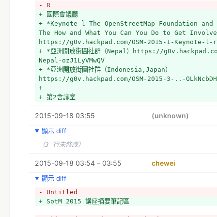
- R
+ 國際會議廳
+ *Keynote l The OpenStreetMap Foundation and 
The How and What You Can You Do to Get Involve
https://g0v.hackpad.com/OSM-2015-1-Keynote-l-r
+ *亞洲開放街圖社群（Nepal）https://g0v.hackpad.com
Nepal-ozJ1LyVMwQV
+ *亞洲開放街圖社群（Indonesia,Japan） 
https://g0v.hackpad.com/OSM-2015-3-..-OLkNcbDH
+ 
+ 第2會議室
2015-09-18 03:55
(unknown)
顯示 diff
（3 行未修改）
2015-09-18 03:54 – 03:55
chewei
顯示 diff
- Untitled
+ SotM 2015 講座摘要筆記區