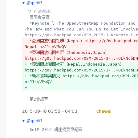
顯示 diff
（2 行未修改）
  國際會議廳
  *Keynote l The OpenStreetMap Foundation and You: The Why, 
The How and What You Can You Do to Get Involve
https://g0v.hackpad.com/OSM-2015-1-Keynote-l-r
- *亞洲開放街圖社群（Nepal）https://g0v.hackpad.com
Nepal-ozJ1LyVMwQV
- *亞洲開放街圖社群（Indonesia,Japan） 
https://g0v.hackpad.com/OSM-2015-3-..-OLkNcbDH
+ *亞洲開放街圖社群（Nepal,Indonesia,Japan） 
https://g0v.hackpad.com/OSM-2015-3-..-OLkNcbDH
+ *衛星資料與防災 https://g0v.hackpad.com/OSM-201
ozJ1LyVMwQV
+ 
  第2會議室
2015-09-18 03:55 – 04:03
chewei
顯示 diff
  SotM 2015 講座摘要筆記區