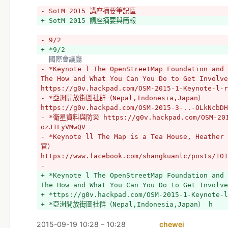
- SotM 2015 講座摘要筆記區
+ SotM 2015 講座摘要與簡報
- 9/2
+ *9/2
  國際會議廳
- *Keynote l The OpenStreetMap Foundation and 
The How and What You Can You Do to Get Involve
https://g0v.hackpad.com/OSM-2015-1-Keynote-l-r
- *亞洲開放街圖社群（Nepal,Indonesia,Japan） 
https://g0v.hackpad.com/OSM-2015-3-..-OLkNcbDH
- *衛星資料與防災 https://g0v.hackpad.com/OSM-201
ozJ1LyVMwQV
- *Keynote ll The Map is a Tea House, Heathe
官）
https://www.facebook.com/shangkuanlc/posts/101
- 
+ *Keynote l The OpenStreetMap Foundation and 
The How and What You Can You Do to Get Involve
+ *ttps://g0v.hackpad.com/OSM-2015-1-Keynote-l
+ *亞洲開放街圖社群（Nepal,Indonesia,Japan） h
+ *ttps://g0v.hackpad.com/OSM-2015-3-..-OLkNcb
2015-09-19 10:28 – 10:28
+ *衛星資料與防災救 
chewei