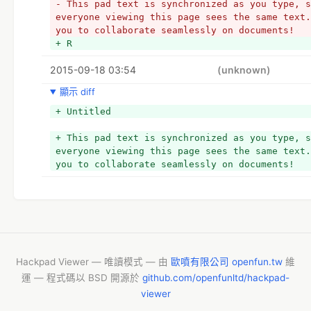
- This pad text is synchronized as you type, s
everyone viewing this page sees the same text.
you to collaborate seamlessly on documents!
+ R
2015-09-18 03:54
(unknown)
顯示 diff
+ Untitled
+ This pad text is synchronized as you type, s
everyone viewing this page sees the same text.
you to collaborate seamlessly on documents!
Hackpad Viewer — 唯讀模式 — 由
歐噴有限公司 openfun.tw
維
運 — 程式碼以 BSD 開源於
github.com/openfunltd/hackpad-
viewer