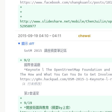
https://www.facebook.com/shangkuanlc/posts/101
*ttp://www.slideshare.net/mobile/ChenJuilin/op
+ 
52958977
+ 
+ *Panel Discussion I Crisis Mappers Network f
+ 
Relief
http://www.slideshare.net/mobile/ChenJuilin/op
+ *Panel Discussion II Open Collaboration in O
52958977
+ *開放街圖與社群
+ *府城公車血淚史 http://www.slideshare.net/ShiXu
2015-09-19 04:10 – 04:11
chewei
bus-map
+ 
顯示 diff
+ OSM 工作坊
  SotM 2015 講座摘要筆記區
+ *阿貴老師來開講
+ *榮尼王教你玩地理資料
+ 9/2
+ *OSM Workshop
  國際會議廳
+ *想要怎麼用就怎麼畫 
  *Keynote l The OpenStreetMap Foundation and You: The Why, 
http://www.slideshare.net/ChenJuilin/openstree
The How and What You Can You Do to Get Involve
+ 
https://g0v.hackpad.com/OSM-2015-1-Keynote-l-r
+ 水保局黑客松
（4 行未修改）
+ *開放資料網址連結：
+ *黑客松成果
  第2會議室
+ *Jimmy
+ 
+ *Ronny
+ 9/19
+ *Muyueh
+ *開放街圖與教育（摘要by上官）