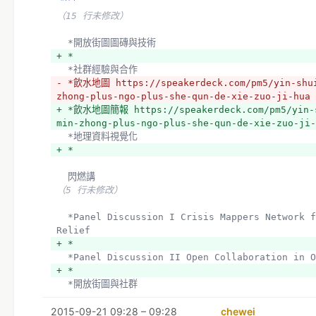
（15 行未修改）
  *開放街圖圖磚與技術
+ *
  *社群經驗與合作
- *飲水地圖 https://speakerdeck.com/pm5/yin-shui
zhong-plus-ngo-plus-she-qun-de-xie-zuo-ji-hua
+ *飲水地圖簡報 https://speakerdeck.com/pm5/yin-
min-zhong-plus-ngo-plus-she-qun-de-xie-zuo-ji-
  *地理資料視覺化
+ *
  閃燃講
（5 行未修改）
  *Panel Discussion I Crisis Mappers Network for Disaster 
Relief
+ *
  *Panel Discussion II Open Collaboration in 
+ *
  *開放街圖與社群
  *府城公車血淚史 http://www.slideshare.net/ShiXunHong/tainan-
2015-09-21 09:28 – 09:28
bus-map
chewei