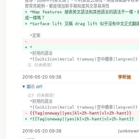
搜尋。因為MF內容太長了，不利瀏覽式尋找，用搜尋關鍵字效
眾常見範例，都是增加新手親和度與文章易用性
+ *Map features 總表英文語法和其他語言的語法不一
成一樣嗎？
+ *Surface lift 又稱 drag lift 似乎沒有中
  *定案
- 
+ *
  *好用的語法
  *{{wikiIcon|Aerial tramway|空中纜車|lang=en}}
（1 行未修改）
2016-05-20 09:38
李昕迪
顯示 diff
（17 行未修改）
  *好用的語法
  *{{wikiIcon|Aerial tramway|空中纜車|lang=en}}
- {{Tag|oneway||yes|kl=Zh-hant|vl=Zh-hant}}
+ *{{Tag|oneway||yes|kl=Zh-hant|vl=Zh-hant}}
2016-05-20 09:38
(unknow