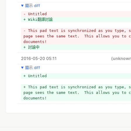
顯示 diff
- Untitled
+ Wiki翻譯討論
- This pad text is synchronized as you type, s
page sees the same text.  This allows you to c
documents!
+ 討論中
2016-05-20 05:11
(unknow
顯示 diff
+ Untitled
+ This pad text is synchronized as you type, s
page sees the same text.  This allows you to c
documents!