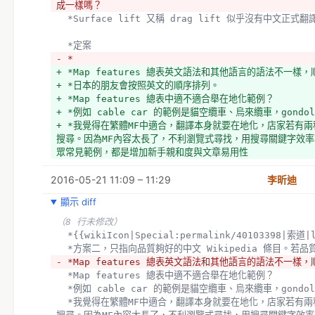
成一樣嗎？
  *Surface lift 又稱 drag lift 似乎沒有中
  *定案
- *
+ *Map features 總表英文語法和其他語言的語法不一
+ *日本的朋友會按照英文的順序排列。
+ *Map features 總表中適不適合舉在地化範例？
+ *例如 cable car 的範例是貓空纜車、烏來纜車，gond
+ *我覺得在繁體MF中適合，翻譯本身就要在地化，店家若有
搜尋。因為MF內容太長了，不利瀏覽式尋找，用搜尋關鍵字效
眾常見範例，都是增加新手親和度與文章易用性
  *好用的語法
2016-05-21 11:09 – 11:29
  *{{wikiIcon|Aerial tramway|空中纜車|lang=en}}
李昕迪
（1 行未修改）
顯示 diff
（8 行未修改）
  *{{wikiIcon|Special:permalink/40103398|索道|
  *方案二，只指向品質夠好的中文 Wikipedia 條目。
- *Map features 總表英文語法和其他語言的語法不一
  *Map features 總表中適不適合舉在地化範例？
  *例如 cable car 的範例是貓空纜車、烏來纜車，gond
  *我覺得在繁體MF中適合，翻譯本身就要在地化，店家若有兩種通用講法，個人都會放上去以利關鍵字