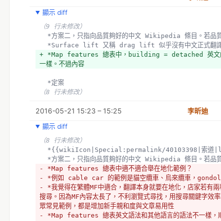
顯示 diff
（9 行未修改）
  *方案二，只指向品質夠好的中文 Wikipedia 條目。
  *Surface lift 又稱 drag lift 似乎沒有中
+ *Map features 總表中，building = detached 英
一樣。不過內容
  *定案
（8 行未修改）
2016-05-21 15:23 – 15:25
李昕迪
顯示 diff
（8 行未修改）
  *{{wikiIcon|Special:permalink/40103398|索道|
  *方案二，只指向品質夠好的中文 Wikipedia 條目。
- *Map features 總表中適不適合舉在地化範例？
- *例如 cable car 的範例是貓空纜車、烏來纜車，gond
- *我覺得在繁體MF中適合，翻譯本身就要在地化，店家若有
搜尋。因為MF內容太長了，不利瀏覽式尋找，用搜尋關鍵字效
眾常見範例，都是增加新手親和度與文章易用性
- *Map features 總表英文語法和其他語言的語法不一