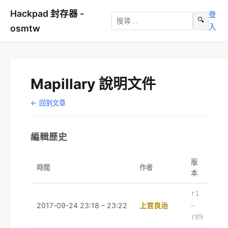
Hackpad 封存器 -
登
🔍
入
osmtw
Mapillary 說明文件
← 回到文章
編輯歷史
版
時間
作者
本
r1
2017-09-24 23:18 – 23:22
上官良治
–
r89