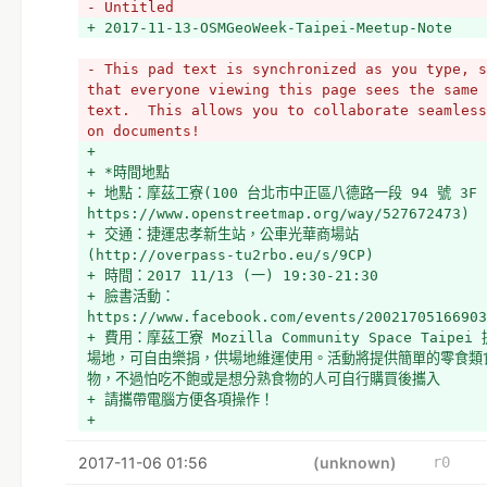
- Untitled
+ 2017-11-13-OSMGeoWeek-Taipei-Meetup-Note
- This pad text is synchronized as you type, s
that everyone viewing this page sees the same 
text.  This allows you to collaborate seamless
on documents!
+ 
+ *時間地點
+ 地點：摩茲工寮(100 台北市中正區八德路一段 94 號 3F 
https://www.openstreetmap.org/way/527672473)
+ 交通：捷運忠孝新生站，公車光華商場站 
(http://overpass-tu2rbo.eu/s/9CP)
+ 時間：2017 11/13 (一) 19:30-21:30
+ 臉書活動：
https://www.facebook.com/events/20021705166903
+ 費用：摩茲工寮 Mozilla Community Space Taipei
場地，可自由樂捐，供場地維運使用。活動將提供簡單的零食類
物，不過怕吃不飽或是想分熟食物的人可自行購買後攜入
+ 請攜帶電腦方便各項操作！
+ 
+ Hackpad: 2017 11 13 OpenStreetMap Taipei Mee
2017-11-06 01:56
Note
(unknown)
r0
+ 