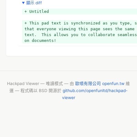
顯示 diff
+ *討論主題
+ 11/12~18 日是 OSMGeoWeek 活動時間，因此特地將每
+ Untitled
的台北聚會時間提前一週。這次活動內容主要會以災難繪圖為主
學怎麼運用最新 Task Manager 3 分配負責繪製區域，一起
+ This pad text is synchronized as you type, s
繪製災區所需地理圖資，順便看看 Task Manager 3 中文翻
that everyone viewing this page sees the same 
沒有翻好。而相關的 LearnOSM 內容也將順便體驗與看看那
text.  This allows you to collaborate seamless
優先翻譯。
on documents!
+ 
+ The monthly Taipei meetup will be hold early
week to celebrate OSMGeoWeek. We'll focus on 
crisis mapping, teaching how to use the latest 
Task Manager 3 to collaborate and distribute t
area to map, helping cultivate the geo map dat
that the crisis area needed. We'll also look a
Hackpad Viewer — 唯讀模式 — 由
歐噴有限公司 openfun.tw
維
the traditional Chinese translation of Task 
運 — 程式碼以 BSD 開源於
github.com/openfunltd/hackpad-
Manager 3, looking if the terms are well 
viewer
translated. And we'll look at the LearnOSM 
material, set the priority which part to 
translate first.
+ 
+ *基本OpenStreetMap 編輯教學
+ *Task Manager 3 使用與翻譯糾錯
+ *https://tasks.hotosm.org/project/3522