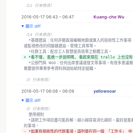
（12 行未修改）
2016-05-17 06:43 – 06:47
Kuang-che Wu
顯示 diff
（14 行未修改）
  *基礎建設：任何非關直接編輯地圖或匯入的技術性工作事項，例如便利使用地圖圖資
或監視修改的伺服器建設、管理工具等等。
  *社群工具：配合工人智慧提高效率之軟體工具。
+ *看不懂, 能進一步說明嗎, 看起來現在 trello 上也沒
  *公部門與 NGO：任何出席會議或發文等事項，有很多會議需要事前準備跟事後報告。
需要提供專業參考資料與說帖給特定組織。
（3 行未修改）
2016-05-17 06:08 – 06:09
yellowsoar
顯示 diff
（3 行未修改）
  使用規則
  *請把工作項目盡可能拆解，越小越容易消化越好。最好是能夠在專心一天內可以解決
的事項。
- *如果有相依性的代辦事項，請列舉在同一個 「工作卡」 中