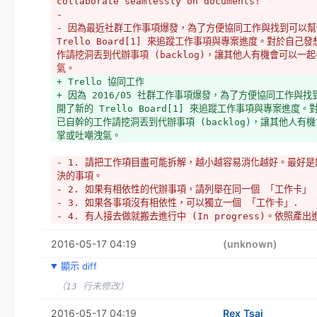
collaborate seamlessly on documents!
- 
- 因為最近社群工作事項爆發，為了方便協同工作與找到可以幫
Trello Board[1] 來追蹤工作事項與專案進度。對於自
作請挖洞丟到代辦事項 (backlog)，讓其他人有機會可以一
氣。
+ Trello 協同工作
+ 因為 2016/05 社群工作事項爆發，為了方便協同工作與
開了新的 Trello Board[1] 來追蹤工作事項與專案進度
已自幹的工作請挖洞丟到代辦事項 (backlog)，讓其他人有
掌或吐嘲洩氣。
- 1. 請把工作項目盡可能拆解，越小越容易消化越好。最好
決的事項。
- 2. 如果有相依性的代辦事項，請列舉在同一個 「工作卡」
- 3. 如果各事項沒有相依性，可以獨立一個 「工作卡」.
- 4. 有人接去做就搬去進行中 (In progress)。依照
進行一次報告與結案存檔。
2016-05-17 04:19
+ 使用規則
(unknown)
+ *請把工作項目盡可能拆解，越小越容易消化越好。最好是能
顯示 diff
的事項。
+ *如果有相依性的代辦事項，請列舉在同一個 「工作卡」 中
（13 行未修改）
+ *如果各事項沒有相依性，可以獨立一個 「工作卡」.
+ *有人接去做就搬去進行中 (In progress)。
2016-05-17 04:19
Rex Tsai