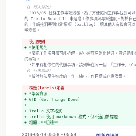
+ *使用 Trello 的小技巧
markdown-in-trello
（1 行未修改）
+ 組成
  2016/05 社群工作事項爆發，為了方便協同工作與找到可以幫忙的項目。嘗試開了新
+ 
- *標籤(labels)定義
的 Trello Board[1] 來追蹤工作事項與專案進度。對於
+ 文字格式
+ *前人協作方式
的工作請挖洞丟到代辦事項 (backlog)，讓其他人有機會可
+ trello 使用 markdown 格式，但不適用於標題
+ 標籤(labels)定義
嘲洩氣。
+ 粗體：**粗體**
  *繪圖工作：實際關於針對特定區域或匯入或應用改進圖資的
+ 斜體：*斜體* _斜體_
  *行銷與公共關係：提供入門型資訊與視覺材料給大眾，包含網站、週報、文宣、名
- 使用規則
+ 符號清單："- "
片、貼紙、記者訪問、新聞稿等。
+ *使用規則
+ 標號清單："1. "
（15 行未修改）
  *請把工作項目盡可能拆解，越小越容易消化越好。最好是能夠在專心一天內可以解決
+ 更多格式說明請參考：http://help.trello.com/articl
的事項。
markdown-in-trello
  *如果有相依性的代辦事項，請列舉在同一個 「工作卡」(Ca
（9 行未修改）
  其他討論
  *檢討無法產生進度的工作，縮小工作目標或存檔備案。
（5 行未修改）
- 標籤(labels)定義
+ *學習資源
+ GTD (Get Things Done)
+ 
+ Trello 文字格式
+ trello 使用 markdown 格式，但不適用於標題
+ 粗體：**粗體**
+ 斜體：*斜體* _斜體_
2016-05-19 05:58 – 05:59
+ 符號清單："- "
yellowsoar