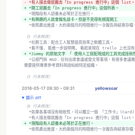
- *有人接去做就搬去「In progress 進行中」這個 list。
https://trello.com/b/yzEDSpjn/openstreetmap-ba
+ *開工就搬去「In progress 進行中」這個列表。
  [2] 請用此連結加入團隊 - 
  *現階段有人認養未必等於正在進行。
https://trello.com/invite/osmtw/383c005da1231e
+ *有興趣的人就會報名該卡。但是不見得有頻寬開工
  [3] 討論如何使用 Label | Trello - 
  *依照產出進度，大約兩個月的時間進行一次報告與結案存檔
https://trello.com/c/SYQzSVef/38-label
+ 
（5 行未修改）
+ 其他討論
  *社群工具：配合工人智慧提高效率之軟體工具。
+ *社群工具：配合工人智慧提高效率之軟體工具。
  *看不懂, 能進一步說明嗎, 看起來現在 trello 上也沒
+ *看不懂, 能進一步說明嗎, 看起來現在 trello 上也沒
+ *Jimmy 的原始文字 「 使用人工搭配現成的工具完成技
+ *Jimmy 的原始文字 「 使用人工搭配現成的工具完成技
  *公部門與 NGO：任何出席會議或發文等事項，有很多會議需要事前準備跟事後報告。
+ *現在 trello 上這個 label 不見了, 所以這段可以砍了
需要提供專業參考資料與說帖給特定組織。
+ *好的。
（3 行未修改）
2016-05-17 09:30 – 09:31
yellowsoar
顯示 diff
（6 行未修改）
  *如果各事項沒有相依性，可以獨立一個 「工作卡」(Card)
  *有人接去做就搬去「In progress 進行中」這個 list。
+ *現階段有人認養未必等於正在進行。
  *依照產出進度，大約兩個月的時間進行一次報告與結案存檔