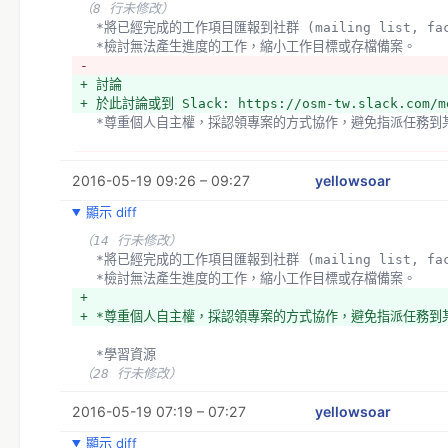
markdown-in-trello
（8 行未修改）
+ *已經啟用 aging 功能，太久未更新的卡片會透明化。會
  *將已經完成的工作項目匯報到社群 (mailing list, fac
縮小工作目標或存檔備案。
  *檢討無法產生進度的工作，縮小工作目標或存檔備案。
- 
- *前人協作方式
+ 討論
- 標籤(labels)定義
+ 於此討論或到 Slack: https://osm-tw.slack.com/me
+ 標籤 (Labels)定義
  *尊重個人自主權，採認領專案的方式協作，避免指派任務到
+ 標籤設計於讓不同專長的朋友，可以快速找到適合自己擅長
  *繪圖工作：實際關於針對特定區域或匯入或應用改進圖資的
- *學習資源
  *行銷與公共關係：提供入門型資訊與視覺材料給大眾，包含網站、週報、文宣、名
2016-05-19 09:26 – 09:27
- GTD (Get Things Done)
yellowsoar
片、貼紙、記者訪問、新聞稿等。
+ *使用 Trello 的各種五四三
顯示 diff
（6 行未修改）
+ 組成
  [2] 請用此連結加入團隊 - 
（14 行未修改）
https://trello.com/invite/osmtw/383c005da1231e
- Trello 文字格式
  *將已經完成的工作項目匯報到社群 (mailing list, fac
  [3] 討論如何使用 Label | Trello - 
+ 
  *檢討無法產生進度的工作，縮小工作目標或存檔備案。
https://trello.com/c/SYQzSVef/38-label
+ 文字格式
+ 
+ 
  trello 使用 markdown 格式，但不適用於標題
+ *尊重個人自主權，採認領專案的方式協作，避免指派任務到
+ 參與開發請加入 Slack
  粗體：**粗體**
+ Slack: https://osm-tw.signup.team/
（1 行未修改）
  *學習資源
+ 於此討論或到 Slack: https://osm-tw.slack.com/me
  符號清單："- "
（28 行未修改）
+ *尊重個人自主權，採認領專案的方式協作，避免指派任務到
  標號清單："1. "
+ *自願入坑，不指派。除非有人能夠貢獻經驗或是 blocker
- 其他請參考：http://help.trello.com/article/821-
2016-05-19 07:19 – 07:27
yellowsoar
+ *
in-trello
+ *
顯示 diff
+ 更多格式說明請參考：http://help.trello.com/articl