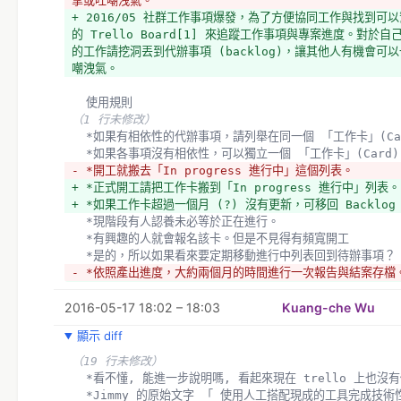
掌或吐嘲洩氣。
+ 2016/05 社群工作事項爆發，為了方便協同工作與找到可
的 Trello Board[1] 來追蹤工作事項與專案進度。對於
的工作請挖洞丟到代辦事項 (backlog)，讓其他人有機會可
嘲洩氣。
  使用規則
（1 行未修改）
  *如果有相依性的代辦事項，請列舉在同一個 「工作卡」(Ca
  *如果各事項沒有相依性，可以獨立一個 「工作卡」(Card)
- *開工就搬去「In progress 進行中」這個列表。
+ *正式開工請把工作卡搬到「In progress 進行中」列表。
+ *如果工作卡超過一個月 (?) 沒有更新，可移回 Backlo
  *現階段有人認養未必等於正在進行。
  *有興趣的人就會報名該卡。但是不見得有頻寬開工
  *是的，所以如果看來要定期移動進行中列表回到待辦事項？
- *依照產出進度，大約兩個月的時間進行一次報告與結案存檔
+ *對，如果太久沒更新長雜草，就移回去 backlog 待辦
2016-05-17 18:02 – 18:03
的時候，如果一直無人跟進就決定是否要縮小工作目標或直接存
Kuang-che Wu
+ *依照產出進度，大約兩個月的時間進行一次報告與結案存檔
顯示 diff
+ *將已經完成的工作項目匯報到社群 (mailing list, fac
+ *檢討無法產生進度的工作，縮小工作目標或存檔備案。
（19 行未修改）
  *看不懂, 能進一步說明嗎, 看起來現在 trello 上也沒
  標籤使用方式
  *Jimmy 的原始文字 「 使用人工搭配現成的工具完成技