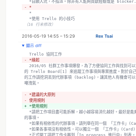
  *自願入坑，不指派。除非有人能夠貢獻經驗或是 blocker
- *
  *
  *使用 Trello 的小技巧
（16 行未修改）
2016-05-19 14:55 – 15:29
Rex Tsai
顯示 diff
  Trello 協同工作
- *緣起
  2016/05 社群工作事項爆發，為了方便協同工作與找到可以幫忙的項目。嘗試開了新
的 Trello Board[1] 來追蹤工作事項與專案進度。對於
的工作請挖洞丟到代辦事項 (backlog)，讓其他人有機會可
嘲洩氣。
- *建議的大原則
- 使用規則
+ *使用規則
  *請把工作項目盡可能拆解，越小越容易消化越好。最好是能夠在專心一天內可以解決
的事項。
  *如果有相依性的代辦事項，請列舉在同一個 「工作卡」(Ca
  *如果各事項沒有相依性，可以獨立一個 「工作卡」(Card)
  *正式開工請把工作卡搬到「In progress 進行中」列表。