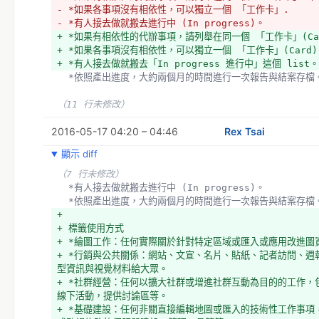
- *如果各事項沒有相依性，可以獨立一個 「工作卡」.
- *有人接去做就搬去進行中 (In progress)。
+ *如果有相依性的代辦事項，請列舉在同一個 「工作卡」(Ca
+ *如果各事項沒有相依性，可以獨立一個 「工作卡」(Card)
+ *有人接去做就搬去「In progress 進行中」這個 list。
  *依照產出進度，大約兩個月的時間進行一次報告與結案存檔
（11 行未修改）
2016-05-17 04:20 – 04:46
Rex Tsai
顯示 diff
（7 行未修改）
  *有人接去做就搬去進行中 (In progress)。
  *依照產出進度，大約兩個月的時間進行一次報告與結案存檔
+ 
+ 標籤使用方式
+ *繪圖工作：任何實際關於針對特定區域或匯入或應用改進圖
+ *行銷與公共關係：網站、文宣、名片、貼紙、記者訪問、週
型資訊與視覺材料給大眾。
+ *社群經營：任何以擴大社群或增進社群互動為目的的工作，
線下活動，提供討論區等。
+ *基礎建設：任何非關直接編輯地圖或匯入的技術性工作事項