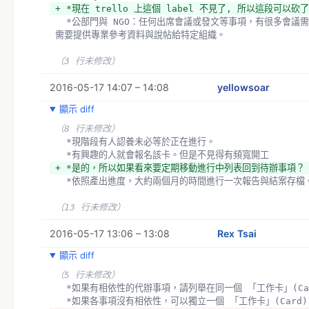
- *繪圖工作：任何實際關於針對特定區域或匯入或應用改進圖
+ *現在 trello 上這個 label 不見了, 所以這段可以砍了
- *行銷與公共關係：網站、文宣、名片、貼紙、記者訪問、週
  *公部門與 NGO：任何出席會議或發文等事項，有很多會議需要事前準備跟事後報告。
型資訊與視覺材料給大眾。
需要提供專業參考資料與說帖給特定組織。
- *社群經營：任何以擴大社群或增進社群互動為目的的工作，
線下活動，提供討論區等。
（3 行未修改）
- *基礎建設：任何非關直接編輯地圖或匯入的技術性工作事項
或監視修改的伺服器建設、管理工具等等。
2016-05-17 14:07 – 14:08
yellowsoar
- *社群工具：配合工人智慧提高效率之軟體工具。
顯示 diff
- *看不懂, 能進一步說明嗎, 看起來現在 trello 上也沒
- *Jimmy 的原始文字 「 使用人工搭配現成的工具完成技
（8 行未修改）
- *現在 trello 上這個 label 不見了, 所以這段可以砍了
  *現階段有人認養未必等於正在進行。
- *公部門與 NGO：任何出席會議或發文等事項，有很多會議
  *有興趣的人就會報名該卡。但是不見得有頻寬開工
需要提供專業參考資料與說帖給特定組織。
+ *是的，所以如果看來要定期移動進行中列表回到待辦事項？
+ *繪圖工作：實際關於針對特定區域或匯入或應用改進圖資的
  *依照產出進度，大約兩個月的時間進行一次報告與結案存檔
+ *行銷與公共關係：提供入門型資訊與視覺材料給大眾，包含
片、貼紙、記者訪問、新聞稿等。
（13 行未修改）
+ *社群經營：以擴大社群或增進社群互動為目的的工作，包含
活動、提供線上討論區等。
2016-05-17 13:06 – 13:08
Rex Tsai
+ *基礎建設：非關直接編輯地圖或匯入之維運或開發等技術性
地圖圖資或監視修改的伺服器建設、管理工具等等。
顯示 diff
+ *公部門與 NGO：需要提供專業參考資料與說帖給特定組織
（5 行未修改）
議、發文、事前準備簡報、事後社群報告等事項。
  *如果有相依性的代辦事項，請列舉在同一個 「工作卡」(Ca
  *如果各事項沒有相依性，可以獨立一個 「工作卡」(Card)
  [1] OpenStreetMap 挖坑填洞板 - 