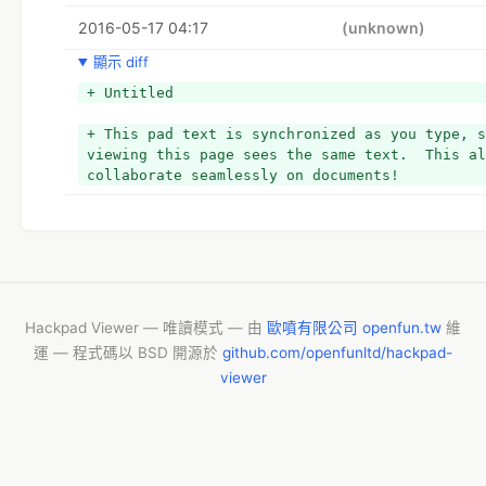
https://trello.com/invite/osmtw/383c005da1231e
2016-05-17 04:17
(unknown)
顯示 diff
+ Untitled
+ This pad text is synchronized as you type, s
viewing this page sees the same text.  This al
collaborate seamlessly on documents!
Hackpad Viewer — 唯讀模式 — 由
歐噴有限公司 openfun.tw
維
運 — 程式碼以 BSD 開源於
github.com/openfunltd/hackpad-
viewer