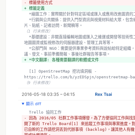
- 標籤使用方式
+ 標籤定義
  *繪圖工作：實際關於針對特定區域或匯入或應用改進圖資的
  *行銷與公共關係：提供入門型資訊與視覺材料給大眾，包含網站、週報、文宣、名
片、貼紙、記者訪問、新聞稿等。
（1 行未修改）
  *基礎建設：非關直接編輯地圖或匯入之維運或開發等技術性工作事項，例如便利使用
地圖圖資或監視修改的伺服器建設、管理工具等等。
  *公部門與 NGO：需要提供專業參考資料與說帖給特定組織，包含任何代表社群出席會
議、發文、事前準備簡報、事後社群報告等事項。
+ *中文翻譯: 各種需要翻譯的軟體或文件
  [1] OpenStreetMap 挖坑填洞板 - 
https://trello.com/b/yzEDSpjn/openstreetmap-ba
（9 行未修改）
2016-05-18 03:35 – 04:15
Rex Tsai
顯示 diff
  Trello 協同工作
- 因為 2016/05 社群工作事項爆發，為了方便協同工作與
開了新的 Trello Board[1] 來追蹤工作事項與專案進度
已自幹的工作請挖洞丟到代辦事項 (backlog)，讓其他人有