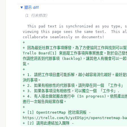
+ *依照產出進度，大約兩個月的時間進行一次報告與結案存檔
顯示 diff
  [1] OpenStreetMap 挖坑填洞板 - 
（1 行未修改）
https://trello.com/b/yzEDSpjn/openstreetmap-ba
  [2] 請用此連結加入團隊 - 
  This pad text is synchronized as you type, so that everyone 
https://trello.com/invite/osmtw/383c005da1231e
viewing this page sees the same text.  This al
+ * (1) OpenStreetMap Backlog 挖坑填洞的討論如何使用
collaborate seamlessly on documents!
- https://trello.com/c/SYQzSVef/38-label
+ 
+ 因為最近社群工作事項爆發，為了方便協同工作與找到可以幫
Trello Board[1] 來追蹤工作事項與專案進度。對於自
作請挖洞丟到代辦事項 (backlog)，讓其他人有機會可以一
氣。
+ 
+ 1. 請把工作項目盡可能拆解，越小越容易消化越好。最好
決的事項。
+ 2. 如果有相依性的代辦事項，請列舉在同一個 「工作卡」
+ 3. 如果各事項沒有相依性，可以獨立一個 「工作卡」.
+ 4. 有人接去做就搬去進行中 (In progress)。依照
進行一次報告與結案存檔。
+ 
+ [1] OpenStreetMap 挖坑填洞板 - 
https://trello.com/b/yzEDSpjn/openstreetmap-ba
+ [2] 請用此連結加入團隊 - 