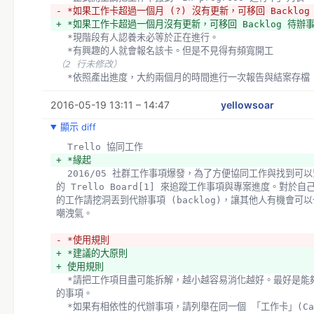
- *如果工作卡超過一個月 (?) 沒有更新，可移回 Backlo
+ *如果工作卡超過一個月沒有更新，可移回 Backlog 待辦
  *現階段有人認養未必等於正在進行。
  *有興趣的人就會報名該卡。但是不見得有頻寬開工
（2 行未修改）
  *依照產出進度，大約兩個月的時間進行一次報告與結案存檔
  *將已經完成的工作項目匯報到社群 (mailing list, fac
2016-05-19 13:11 – 14:47
- *檢討無法產生進度的工作，縮小工作目標或存檔備案。
yellowsoar
- 討論
顯示 diff
- 於此討論或到 Slack: https://osm-tw.slack.com/me
- *尊重個人自主權，採認領專案的方式協作，避免指派任務到
  Trello 協同工作
- 
+ *緣起
- *使用 Trello 的各種五四三
  2016/05 社群工作事項爆發，為了方便協同工作與找到可以幫忙的項目。嘗試開了新
- 組成
的 Trello Board[1] 來追蹤工作事項與專案進度。對於
- 
的工作請挖洞丟到代辦事項 (backlog)，讓其他人有機會可
- 
嘲洩氣。
- 文字格式
- trello 使用 markdown 格式，但不適用於標題
- *使用規則
- 粗體：**粗體**
+ *建議的大原則
- 斜體：*斜體* _斜體_
+ 使用規則
- 符號清單："- "
  *請把工作項目盡可能拆解，越小越容易消化越好。最好是能夠在專心一天內可以解決
- 標號清單："1. "
的事項。
- 更多格式說明請參考：http://help.trello.com/articl
  *如果有相依性的代辦事項，請列舉在同一個 「工作卡」(Ca