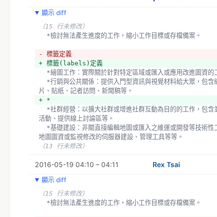
+ 標號清單："1. "
顯示 diff
+ 其他請參考：http://help.trello.com/article/821-
in-trello
（15 行未修改）
+ 
  *檢討無法產生進度的工作，縮小工作目標或存檔備案。
+ *標籤(labels)定義
  *繪圖工作：實際關於針對特定區域或匯入或應用改進圖資的
- 標籤定義
  *行銷與公共關係：提供入門型資訊與視覺材料給大眾，包含網站、週報、文宣、名
+ 標籤(labels)定義
片、貼紙、記者訪問、新聞稿等。
  *繪圖工作：實際關於針對特定區域或匯入或應用改進圖資的
- *
  *行銷與公共關係：提供入門型資訊與視覺材料給大眾，包含網站、週報、文宣、名
  *社群經營：以擴大社群或增進社群互動為目的的工作，包含並不限於舉辦線上、線下
片、貼紙、記者訪問、新聞稿等。
活動、提供線上討論區等。
+ *
  *基礎建設：非關直接編輯地圖或匯入之維運或開發等技術性工作事項，例如便利使用
  *社群經營：以擴大社群或增進社群互動為目的的工作，包含並不限於舉辦線上、線下
地圖圖資或監視修改的伺服器建設、管理工具等等。
活動、提供線上討論區等。
（13 行未修改）
  *基礎建設：非關直接編輯地圖或匯入之維運或開發等技術性工作事項，例如便利使用
地圖圖資或監視修改的伺服器建設、管理工具等等。
（13 行未修改）
2016-05-19 04:10 – 04:11
Rex Tsai
顯示 diff
（15 行未修改）
  *檢討無法產生進度的工作，縮小工作目標或存檔備案。