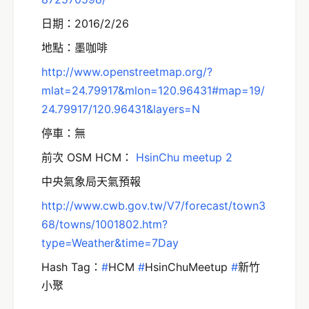
日期：2016/2/26
地點：墨咖啡
http://www.openstreetmap.org/?
mlat=24.79917&mlon=120.96431#map=19/
24.79917/120.96431&layers=N
停車：無
前次 OSM HCM：
HsinChu meetup 2
中央氣象局天氣預報
http://www.cwb.gov.tw/V7/forecast/town3
68/towns/1001802.htm?
type=Weather&time=7Day
Hash Tag：
‪#‎
HCM‬
‪#‎
HsinChuMeetup‬
‪#‎
新竹
小聚‬