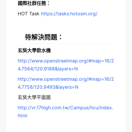
國際社群任務：
HOT Task
https://tasks.hotosm.org/
待解決問題：
玄
奘大學飲水機
http://www.openstreetmap.org/
#map
=16/2
4.7564/120.9188&layers=N
http://www.openstreetmap.org/
#map
=16/2
4.7758/120.9493&layers=N
玄奘大學平面圖
http://vr.17high.com.tw/Campus/hcu/index.
html