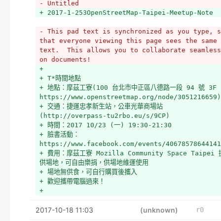
- Untitled
+ 2017-1-253OpenStreetMap-Taipei-Meetup-Note
- This pad text is synchronized as you type, s
that everyone viewing this page sees the same 
text.  This allows you to collaborate seamless
on documents!
+ 
+ T*時間地點
+ 地點：摩茲工寮(100 台北市中正區八德路一段 94 號 3F 
https://www.openstreetmap.org/node/3051216659)
+ 交通：捷運忠孝新生站，公車光華商場站 
(http://overpass-tu2rbo.eu/s/9CP)
+ 時間：2017 10/23 (一) 19:30-21:30
+ 臉書活動：
https://www.facebook.com/events/40678578644141
+ 費用：摩茲工寮 Mozilla Community Space Taipei 
供場地，可自由樂捐，供場地維運使用
+ 場地無供食，可自行購買後攜入
+ 歡迎攜帶電腦過來！
+ 
+ Hackpad: 2017 10 23 OpenStreetMap Taipei 
2017-10-18 11:03
Meetup Note
(unknown)
r0
+ Trello工作表：