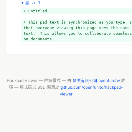
顯示 diff
https://trello.com/b/yzEDSpjn/openstreetmap-
backlog-%E6%8C%96%E6%B4%9E%E5%A1%AB%E5%9D%91
+ Untitled
+ 
+ *討論主題
+ This pad text is synchronized as you type, s
that everyone viewing this page sees the same 
text.  This allows you to collaborate seamless
on documents!
Hackpad Viewer — 唯讀模式 — 由
歐噴有限公司 openfun.tw
維
運 — 程式碼以 BSD 開源於
github.com/openfunltd/hackpad-
viewer