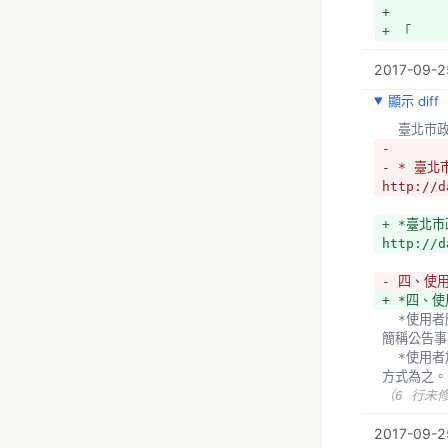
+ 
+ 「
2017-09-25
顯示 diff
  臺北
- 
- * 臺北
http://d
+ *臺北市
http://d
- 四、使
+ *四、
  *使用者應遵守本規範及本府、本府資訊局或各該資訊資產主管機關於其網站上所公告之加值應用守則及注意事項（以下
簡稱公告事
  *使用者加值應用本府開放資訊，不得以違背現行法令或公序良俗、使用者誤導社會大眾、侵害本府利益之虞或其他不當
方式為之。
（6 行未
2017-09-2