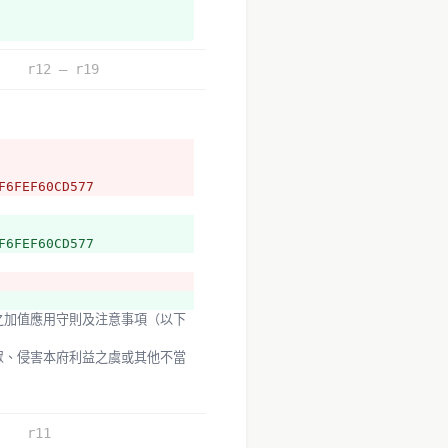
r12 – r19
F6FEF60CD577
F6FEF60CD577
r11