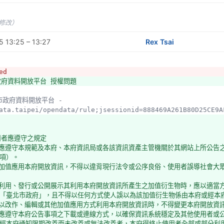
未修改）
 13:25 – 13:27
Rex Tsai
ed
政府資料開放平台 授權問題
ata.taipei/opendata/rule;jsessionid=888469A261B80D25CE9A
用者應遵守之規定
者應遵守本規範及本府、本府資訊局或各該資訊資產主管機關於其網站上所公告
項）。
者加值應用本府開放資訊，不得以違背現行法令或公序良俗、使用者誤導社會大
者利用、發行或公開展示其利用本府開放資訊所產生之加值衍生物時，應以適當
「臺北市政府」，且不得以任何方式使人誤以為該加值衍生物係由本府或經本
者以改作、編輯或其他加值應用方式利用本府開放資訊時，不得變更本府開放資
者應遵守本府公告事項之下載或連線方式，以確保資訊系統穩定及其他使用者或
經本府通知限期改善而未改善或無法改善者，本府得終止使用者全部或部分利