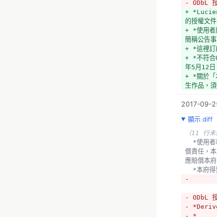
- ODbL
+ *Luc
的授權文件
+ *使用
簡稱公告事
+ *這裡
+ *不符合
年5月12日 2
+ *關於
生作品，須
2017-09-25
顯示 diff
（11 行
  *使用者利用本府開放資訊所製作之加值衍生物，如因其故意或過失致第三人受有損害時，應自行負責處理，並負損害賠
償責任，本
應賠償本府
  *本
- 
- ODbL
- *Deri
- *