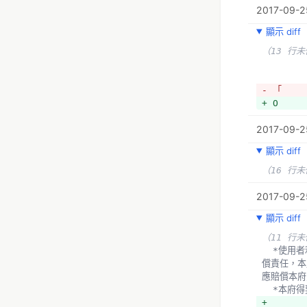
2017-09-25
顯示 diff
（13 行
- 「
+ O
2017-09-2
顯示 diff
（16 行
2017-09-25
顯示 diff
（11 行
  *使用者利用本府開放資訊所製作之加值衍生物，如因其故意或過失致第三人受有損害時，應自行負責處理，並負損害賠
償責任，本
應賠償本府
  *本
+ 