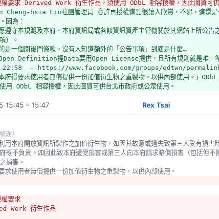
 授權要求 Derived Work 衍生作品，須使用 ODbL 相容授權，因此圖
ien Cheng-hsia Lin社團管理員 容許再授權這點很讓人欣賞，不過，這還是一
。因為：
者應遵守本規範及本府、本府資訊局或各該資訊資產主管機關於其網站上所公告
項）。 
訂的是一個開後門條款，沒有人知道額外的「公告事項」到底是什麼…
Open Definition裡Data要用Open License提供，且所有規則就是唯一
2:58  - https://www.facebook.com/groups/odtwn/permalin
「本府得要求使用者無償提供一份加值衍生物之重製物，以供內部使用。」ODbL 授權
使用 ODbL 相容授權，因此圖資可供台北市政府或公眾使用。
 15:45 – 15:47
Rex Tsai
未修改）
府概不負責。如因此致本府遭受損害或第三人向本府請求賠償損害（包括但不
之損害。
府得要求使用者無償提供一份加值衍生物之重製物，以供內部使用。
 授權要求
ved Work 衍生作品