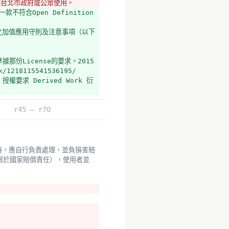
資可供台北市政府或公眾使用。
款不符合Open Definition
之加值應用守則及注意事項（以下
準據那份License的要求。2015
k/1218115541536195/
要求 Derived Work 衍
r45 – r70
限於國家賠償責任），使用者並