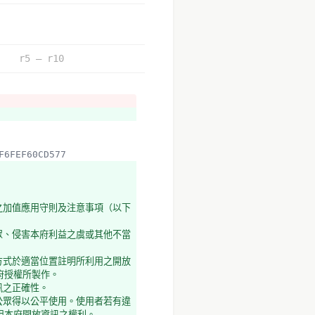
r5 – r10
F6FEF60CD577
之加值應用守則及注意事項（以下
眾、侵害本府利益之虞或其他不當
方式於適當位置註明所利用之開放
府授權所製作。
訊之正確性。
公眾得以公平使用。使用者若有違
用本府開放資訊之權利。