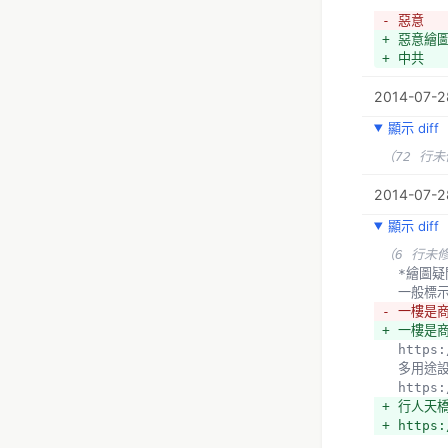
+ 營業時
+ http:/
- 惡意
+ 建物高
+ 惡意繪
+ http:/
+ 中共
2014-07-2
  導航軟
  http
顯示 diff
+ 
（72 行
+ *錯誤
  惡意繪
2014-07-28
  中共
顯示 diff
（1 行未
（6 行未
  新手繪
  *繪圖
- *
  一般標
+ 學校標
- 一樓是
  http
+ 一樓是
  http
  多用途
  http
+ 行人天
+ https: