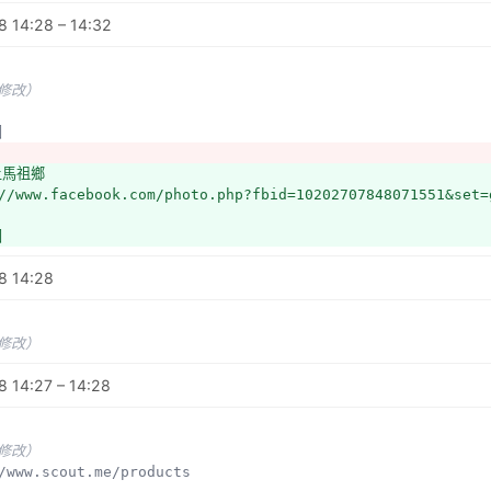
修改）
 14:28 – 14:32
clayer讀入底圖檔
s://www.youtube.com/watch?v=Jn-2awm3bYU
上傳的修改
未修改）
//www.facebook.com/groups/OpenStreetMap.TW/permalink/675
圖
pass應用
修改）
上馬祖鄉
s://www.facebook.com/photo.php?fbid=10202832594270128&set
//www.facebook.com/photo.php?fbid=10202707848071551&set=
源
圖
參考來源
院線上地圖校正系統
8 14:28
://mapwarper.rchss.sinica.edu.tw
繪服務
//www.facebook.com/groups/OpenStreetMap.TW/permalink/676
未修改）
程碑
//www.facebook.com/groups/OpenStreetMap.TW/permalink/675
 14:27 – 14:28
介紹
未修改）
未修改）
://www.mapillary.com/map
://www.scout.me/products