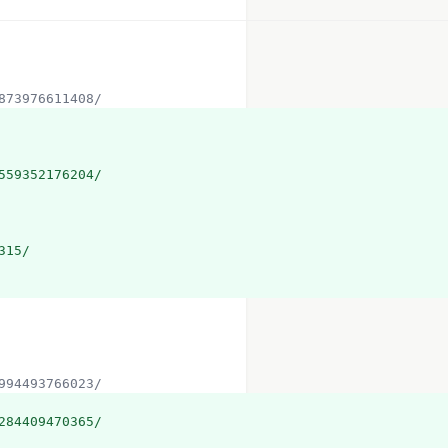
7873976611408/
559352176204/
315/
2994493766023/
284409470365/