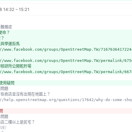
//www.facebook.com/groups/OpenStreetMap.TW/permalink/646
 14:32 – 15:21
示問題
修改）
標示
的疑難雜症
s://www.facebook.com/groups/OpenStreetMap.TW/permalink/68
的使命？
麼？
//www.facebook.com/groups/OpenStreetMap.TW/permalink/660
境與學運拒馬
//docs.google.com/spreadsheet/ccc?key=0AoFUWdnG_V81dGFWR
//www.facebook.com/groups/OpenStreetMap.TW/7167636417224
市計劃編號為名的道路
？
s://www.facebook.com/groups/OpenStreetMap.TW/716763641722
//www.facebook.com/groups/OpenStreetMap.TW/permalink/675
修改）
潭核研所公開乾貯場
影像一定是對的？
//www.facebook.com/groups/OpenStreetMap.TW/permalink/667
s://www.facebook.com/groups/OpenStreetMap.TW/permalink/68
//www.facebook.com/groups/OpenStreetMap.TW/permalink/643
與使用疑問
誤
用問題
s://www.facebook.com/groups/OpenStreetMap.TW/permalink/66
麼有些商店並沒有出現在地圖上？
未修改）
s://help.openstreetmap.org/questions/17642/why-do-some-sh
s://www.facebook.com/groups/OpenStreetMap.TW/permalink/67
問
示問題
oid手機定位漂移問題
是商店二樓以上是民宅？
//www.facebook.com/groups/OpenStreetMap.TW/permalink/632
修改）