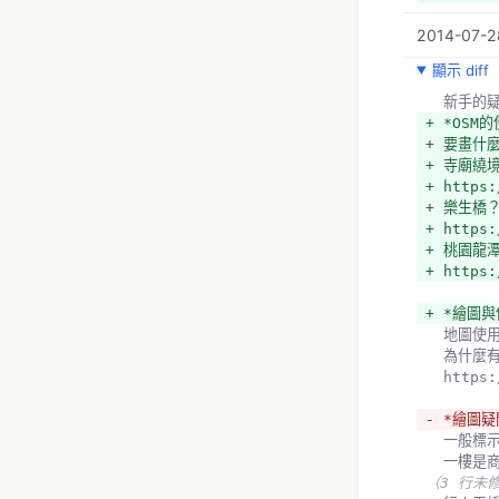
+ https:
2014-07-28
  罕見標
顯示 diff
（2 行未
  村里界
  新手
  http
+ *OSM
+ 行政區
+ 要畫什
+ https:
+ 寺廟繞
+ https:
+ https:
  以都
+ 樂生橋
  http
+ https:
（6 行未
+ 桃園龍
  衛星
+ https:
  http
+ https:
+ *繪圖
  底圖有
  地圖使
  http
  為什
（20 行
  http
  http
- *繪圖疑
+ GPS
  一般標
+ andr
  一樓
+ https:
（3 行未