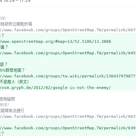
 16:24 – 17:24
修改）
龍潭核研所公開乾貯場
s://www.facebook.com/groups/OpenStreetMap.TW/permalink/66
林？
/www.openstreetmap.org/#map=13/52.5186/13.3888
哪裏？
//www.facebook.com/groups/OpenStreetMap.TW/permalink/645
什麼？
圖VS群眾地圖？
//www.facebook.com/groups/tw.wiki/permalink/236437979877
le不是敵人（英文）
/osm.gryph.de/2012/02/google-is-not-the-enemy/
與使用疑問
未修改）
設置路障無法通行
s://www.facebook.com/groups/OpenStreetMap.TW/permalink/66
//www.facebook.com/groups/OpenStreetMap.TW/permalink/639
號？