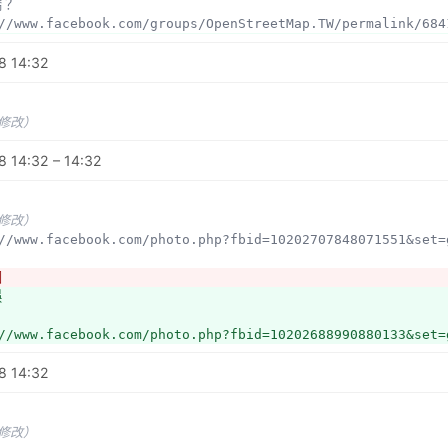
介紹
橋？
料
s://www.facebook.com/groups/OpenStreetMap.TW/permalink/68
未修改）
徑？
度
8 14:32
//www.facebook.com/photo.php?fbid=10202671448401582&set=
://osmbuildings.org/?lat=23.00086&lon=120.21548&zoom=17
大門不符
報新聞打卡地圖
//www.facebook.com/groups/OpenStreetMap.TW/permalink/675
//www.facebook.com/photo.php?fbid=10202405455471925&set=
置路障無法通行
未修改）
車路線圖
//www.facebook.com/groups/OpenStreetMap.TW/permalink/662
//www.facebook.com/groups/OpenStreetMap.TW/permalink/648
 14:32 – 14:32
版的地圖
示問題
/toolserver.org/~osm/locale/__all.html?
修改）
lat=25.01749&lon=121.53836&layers=BFFFFFFFFFFFFFFFFFFFFF
標示
未修改）
s://www.facebook.com/groups/OpenStreetMap.TW/permalink/68
s://www.facebook.com/photo.php?fbid=10202707848071551&set
計劃編號為名的道路
體
//www.facebook.com/groups/OpenStreetMap.TW/7167636417224
圖
未修改）
誤
術的技術性問題
修改）
//www.facebook.com/photo.php?fbid=10202688990880133&set=
影像一定是對的？
s://www.facebook.com/groups/OpenStreetMap.TW/permalink/68
8 14:32
誤
//www.facebook.com/groups/OpenStreetMap.TW/permalink/664
未修改）
性問題