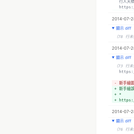
  *OSM
  行人天
  統計資
  http
（23 行
+ 遊行路
  建物高
2014-07-2
+ https:
  http
+ 地址與
顯示 diff
+ 蘋果日
+ https:
+ https:
+ 道路設
（78 行
+ 臺北公
+ https:
+ https:
2014-07-28
+ 無文字
  罕見標
+ http:/
顯示 diff
（2 行未
zoom=16&
  村里界
（73 行
+ 
  http
  http
+ 以都市
  導航軟
+ https:
- 新手繪
（11 行
+ 新手繪
  低技
+ *
（4 行未
+ https:
  衛星
  http
2014-07-2
+ 底圖有
+ https:
顯示 diff
（76 行
  *技術