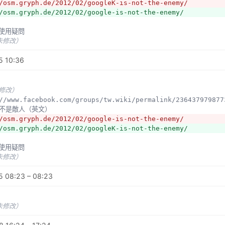
/osm.gryph.de/2012/02/googleK-is-not-the-enemy/
/osm.gryph.de/2012/02/google-is-not-the-enemy/
與使用疑問
未修改）
5 10:36
未修改）
s://www.facebook.com/groups/tw.wiki/permalink/236437979877
gle不是敵人（英文）
/osm.gryph.de/2012/02/google-is-not-the-enemy/
/osm.gryph.de/2012/02/googleK-is-not-the-enemy/
與使用疑問
未修改）
5 08:23 – 08:23
未修改）