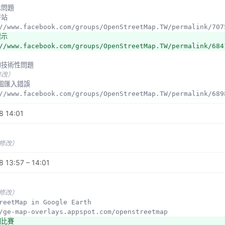
示問題
呼站
s://www.facebook.com/groups/OpenStreetMap.TW/permalink/70
標示
//www.facebook.com/groups/OpenStreetMap.TW/permalink/684
術的技術性問題
修改）
M底圖匯入錯誤
s://www.facebook.com/groups/OpenStreetMap.TW/permalink/68
像一定是對的？
8 14:01
//www.facebook.com/groups/OpenStreetMap.TW/permalink/682
性問題
未修改）
layer讀入底圖檔
//www.youtube.com/watch?v=Jn-2awm3bYU
 13:57 – 14:01
pass應用
修改）
未修改）
標為建築的學校用地
StreetMap in Google Earth
s://www.facebook.com/photo.php?fbid=10202832594270128&set
://ge-map-overlays.appspot.com/openstreetmap
圖比賽