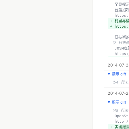
  罕見標
  台鐵招
  http
+ 村里界
+ https:
  低技
（2 行未
  JOS
  http
+ 衛星影
2014-07-2
+ https:
顯示 diff
  *技術
+ JOSM
（54 行
+ 用pic
+ https:
2014-07-28
顯示 diff
  Over
（2 行未
（48 行
  顯示
  Open
  http
  http
+ 
+ 美國繪