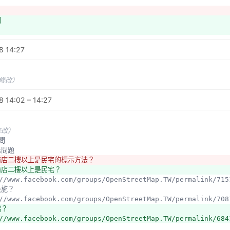
間地圖
/openingh.openstreetmap.de/?zoom=13&lat=22.98887&lon=120
度
圖
/osmbuildings.org/?lat=23.00086&lon=120.21548&zoom=17
8 14:27
體
://www.scout.me/products
未修改）
圖
 14:02 – 14:27
加上馬祖鄉
修改）
修改）
誤
疑問
示問題
錯
商店二樓以上是民宅的標示方法？
s://www.facebook.com/photo.php?fbid=10202688990880133&set
商店二樓以上是民宅？
s://www.facebook.com/groups/OpenStreetMap.TW/permalink/71
設施？
s://www.facebook.com/groups/OpenStreetMap.TW/permalink/70
橋？
//www.facebook.com/groups/OpenStreetMap.TW/permalink/684