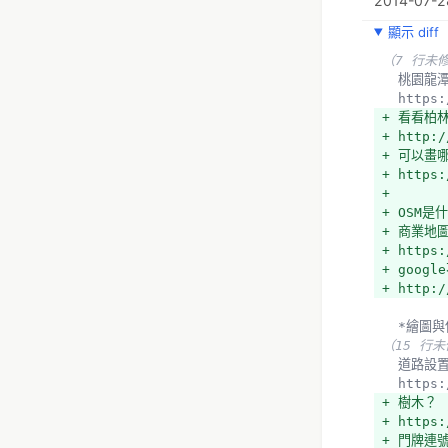
2014-07-28
顯示 diff
（7 行未
  桃園
  http
+ 看看柏
+ http:/
+ 可以畫
+ https:
+ 
+ OSM是
+ 商業地
+ https:
+ goog
+ http:/
  *繪圖
（15 行
  道路
  http
+ 樹木？
+ https:
+ 門牌連