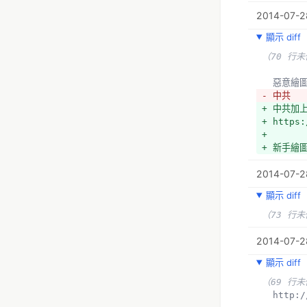
（1 行未
2014-07-28
  用pi
  http
顯示 diff
+ 回復已
（70 行
+ https:
  惡意繪
  Over
- 中共
（3 行未
+ 中共加
  http
+ https:
+ 
- 底圖來
+ 新手繪
+ 底圖與
  中研
2014-07-2
  http
+ 國土測
顯示 diff
+ https:
（73 行
+ 公路里
+ https:
2014-07-28
  *OSM
顯示 diff
（20 行
（69 行
  OSM街景
  http
  http