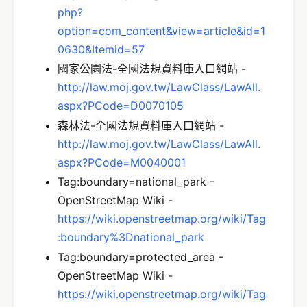
php?
option=com_content&view=article&id=1
0630&Itemid=57
國家公園法-全國法規資料庫入口網站 -
http://law.moj.gov.tw/LawClass/LawAll.
aspx?PCode=D0070105
森林法-全國法規資料庫入口網站 -
http://law.moj.gov.tw/LawClass/LawAll.
aspx?PCode=M0040001
Tag:boundary=national_park -
OpenStreetMap Wiki -
https://wiki.openstreetmap.org/wiki/Tag
:boundary%3Dnational_park
Tag:boundary=protected_area -
OpenStreetMap Wiki -
https://wiki.openstreetmap.org/wiki/Tag