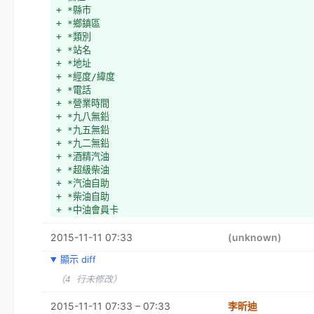
+ *縣市
+ *鄉鎮區
+ *類別
+ *站名
+ *地址
+ *經度/緯度
+ *電話
+ *營業時間
+ *九八無鉛
+ *九五無鉛
+ *九二無鉛
+ *酒精汽油
+ *超級柴油
+ *汽油自助
+ *柴油自助
+ *中油會員卡
+ *電子發票
2015-11-11 07:33
+ C
(unknown)
顯示 diff
（4 行未修改）
2015-11-11 07:33 – 07:33
李昕迪