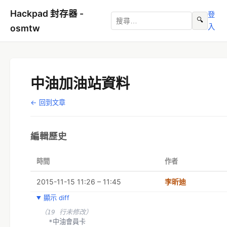
Hackpad 封存器 -
登
🔍
入
osmtw
中油加油站資料
← 回到文章
編輯歷史
時間
作者
2015-11-15 11:26 – 11:45
李昕迪
顯示 diff
（19 行未修改）
  *中油會員卡