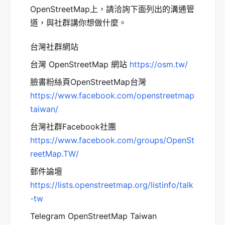
OpenStreetMap上，請洽詢下面列出的溝通管
道，與社群講你想做什麼。
台灣社群網站
台灣 OpenStreetMap 網站
http
s://osm.tw/
臉書粉絲頁OpenStreetMap台灣
https://www.facebook.com/openstreetmap
taiwan/
台灣社群Facebook社團
https://www.facebook.com/groups/OpenSt
reetMap.TW/
郵件論壇
https://lists.openstreetmap.org/listinfo/talk
-tw
Telegram OpenStreetMap Taiwan