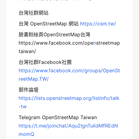
台灣社群網站
台灣 OpenStreetMap 網站
http
s://osm.tw/
臉書粉絲頁OpenStreetMap台灣
https://www.facebook.com/ope
n
streetmap
taiwan/
台灣社群Facebook社團
https://www.facebook.com/groups/OpenSt
reetMap.TW/
郵件論壇
https://lists.openstreetmap.org/listinfo/talk
-tw
Telegram OpenStreetMap Taiwan
https://t.me/joinchat/Aqu2IgnTuIidMfREdN
momQ