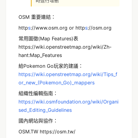
時逕行增刪
OSM 重要連結：
http
s
://www.osm.org or http
s
://osm.org
常用圖徵(Map Features)表
https://wiki.openstreetmap.org/wiki/Zh-
hant:Map_Features
給Pokemon Go玩家的建議：
https://wiki.openstreetmap.org/wiki/Tips_f
or_new_(Pokemon_Go)_mappers
組織性編輯指南：
https://wiki.osmfoundation.org/wiki/Organi
sed_Editing_Guidelines
國內網站與協作：
OSM.TW https://osm.tw/