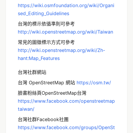
https://wiki.osmfoundation.org/wiki/Organi
sed_Editing_Guidelines
台灣的標示依循準則可參考
http://wiki.openstreetmap.org/wiki/Taiwan
常見的圖徵標示方式可參考
http://wiki.openstreetmap.org/wiki/Zh-
hant:Map_Features
台灣社群網站
台灣 OpenStreetMap 網站
http
s://osm.tw/
臉書粉絲頁OpenStreetMap台灣
https://www.facebook.com/openstreetmap
taiwan/
台灣社群Facebook社團
https://www.facebook.com/groups/OpenSt