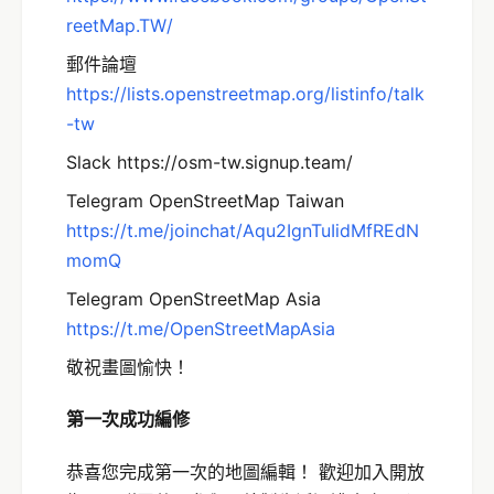
reetMap.TW/
郵件論壇
https://lists.openstreetmap.org/listinfo/talk
-tw
Slack https://osm-tw.signup.team/
Telegram OpenStreetMap Taiwan
https://t.me/joinchat/Aqu2IgnTuIidMfREdN
momQ
Telegram OpenStreetMap Asia
https://t.me/OpenStreetMapAsia
敬祝畫圖愉快！
第一次成功編修
恭喜您完成第一次的地圖編輯！ 歡迎加入開放