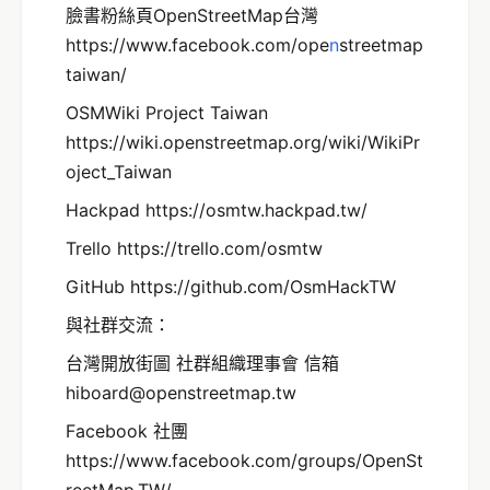
臉書粉絲頁OpenStreetMap台灣
https://www.facebook.com/ope
n
streetmap
taiwan/
OSMWiki Project Taiwan
https://wiki.openstreetmap.org/wiki/WikiPr
oject_Taiwan
Hackpad https://osmtw.hackpad.tw/
Trello https://trello.com/osmtw
GitHub https://github.com/OsmHackTW
與社群交流：
台灣開放街圖 社群組織理事會 信箱
hiboard@openstreetmap.tw
Facebook 社團
https://www.facebook.com/groups/OpenSt
reetMap.TW/