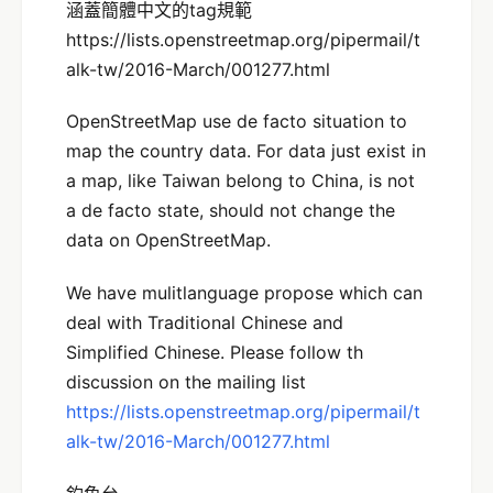
涵蓋簡體中文的tag規範
https://lists.openstreetmap.org/pipermail/t
alk-tw/2016-March/001277.html
OpenStreetMap use de facto situation to
map the country data. For data just exist in
a map, like Taiwan belong to China, is not
a de facto state, should not change the
data on OpenStreetMap.
We have mulitlanguage propose which can
deal with Traditional Chinese and
Simplified Chinese. Please follow th
discussion on the mailing list
https://lists.openstreetmap.org/pipermail/t
alk-tw/2016-March/001277.html