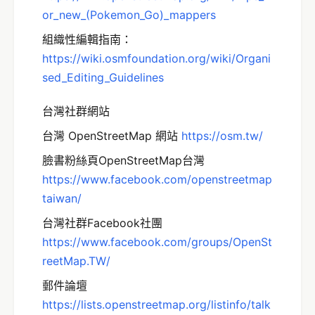
or_new_(Pokemon_Go)_mappers
組織性編輯指南：
https://wiki.osmfoundation.org/wiki/Organi
sed_Editing_Guidelines
台灣社群網站
台灣 OpenStreetMap 網站
http
s://osm.tw/
臉書粉絲頁OpenStreetMap台灣
https://www.facebook.com/openstreetmap
taiwan/
台灣社群Facebook社團
https://www.facebook.com/groups/OpenSt
reetMap.TW/
郵件論壇
https://lists.openstreetmap.org/listinfo/talk