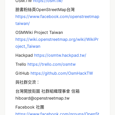
OSM.TW
http
s://osm.tw/
臉書粉絲頁OpenStreetMap台灣
https://www.facebook.com/openstreetmap
taiwan/
OSMWiki Project Taiwan
https://wiki.openstreetmap.org/wiki/WikiPr
oject_Taiwan
Hackpad
https://osmtw.hackpad.tw/
Trello
https://trello.com/osmtw
GitHub
https://github.com/OsmHackTW
與社群交流：
台灣開放街圖 社群組織理事會 信箱
hiboard@openstreetmap.tw
Facebook 社團
https://www.facebook.com/groups/OpenSt