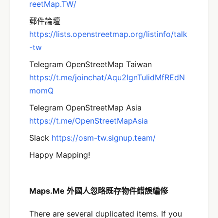
reetMap.TW/
郵件論壇
https://lists.openstreetmap.org/listinfo/talk
-tw
Telegram OpenStreetMap Taiwan
https://t.me/joinchat/Aqu2IgnTuIidMfREdN
momQ
Telegram OpenStreetMap Asia
https://t.me/OpenStreetMapAsia
Slack
https://osm-tw.signup.team/
Happy Mapping!
Maps.Me 外國人忽略既存物件錯誤編修
There are several duplicated items. If you