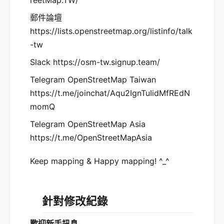
郵件論壇
https://lists.openstreetmap.org/listinfo/talk
-tw
Slack https://osm-tw.signup.team/
Telegram OpenStreetMap Taiwan
https://t.me/joinchat/Aqu2IgnTuIidMfREdN
momQ
Telegram OpenStreetMap Asia
https://t.me/OpenStreetMapAsia
Keep mapping & Happy mapping! ^_^
針對修改紀錄
歡迎新手訊息