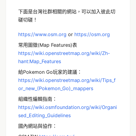
下面是台灣社群相關的網站，可以加入彼此切
磋切磋！
https://www.osm.org
or
https://osm.org
常用圖徵(Map Features)表
https://wiki.openstreetmap.org/wiki/Zh-
hant:Map_Features
給Pokemon Go玩家的建議：
https://wiki.openstreetmap.org/wiki/Tips_f
or_new_(Pokemon_Go)_mappers
組織性編輯指南：
https://wiki.osmfoundation.org/wiki/Organi
sed_Editing_Guidelines
國內網站與協作：