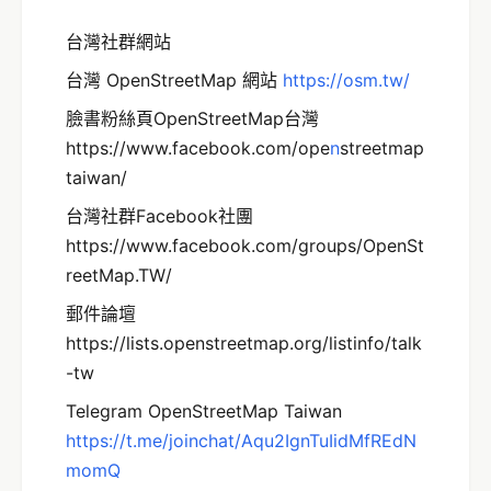
台灣社群網站
台灣 OpenStreetMap 網站
http
s://osm.tw/
臉書粉絲頁OpenStreetMap台灣
https://www.facebook.com/ope
n
streetmap
taiwan/
台灣社群Facebook社團
https://www.facebook.com/groups/OpenSt
reetMap.TW/
郵件論壇
https://lists.openstreetmap.org/listinfo/talk
-tw
Telegram OpenStreetMap Taiwan
https://t.me/joinchat/Aqu2IgnTuIidMfREdN
momQ