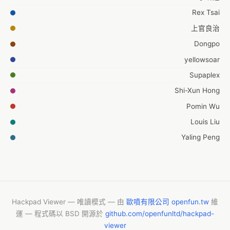
Rex Tsai
上官良治
Dongpo
yellowsoar
Supaplex
Shi-Xun Hong
Pomin Wu
Louis Liu
Yaling Peng
jiazheng
YingHsun Kao
Hackpad Viewer — 唯讀模式 — 由
歐噴有限公司 openfun.tw
維
運 — 程式碼以 BSD 開源於
github.com/openfunltd/hackpad-
viewer