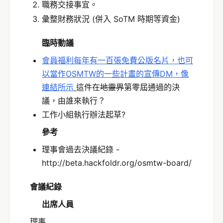
職務交接事宜。
彙整財務狀況 (併入 SoTM 時期等資金)
臨時動議
會員福利每年有一百張免費公版名片，也可
以當作OSMTW的一些計畫的宣傳DM，像
連結所示
這件在
地靈界
第零屆通過的決
議，由誰來執行？
工作小組執行辦法起草?
參考
理事會過去決議紀錄 -
http://beta.hackfoldr.org/osmtw-board/
會議紀錄
出席人員
理事