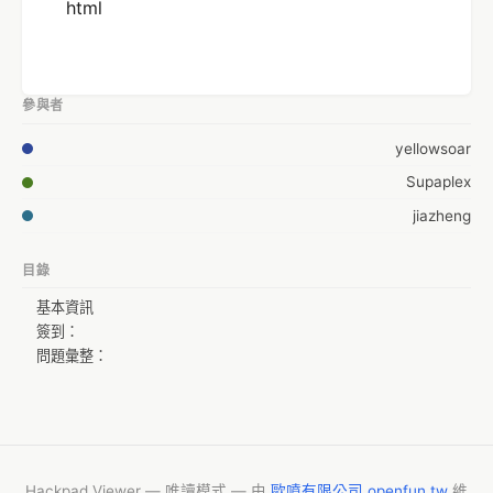
html
參與者
yellowsoar
Supaplex
jiazheng
目錄
基本資訊
簽到：
問題彙整：
Hackpad Viewer — 唯讀模式 — 由
歐噴有限公司 openfun.tw
維