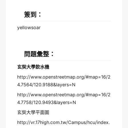
簽到：
yellowsoar
問題彙整：
玄
奘大學飲水機
http://www.openstreetmap.org/#map=16/2
4.7564/120.9188&layers=N
http://www.openstreetmap.org/#map=16/2
4.7758/120.9493&layers=N
玄奘大學平面圖
http://vr.17high.com.tw/Campus/hcu/index.