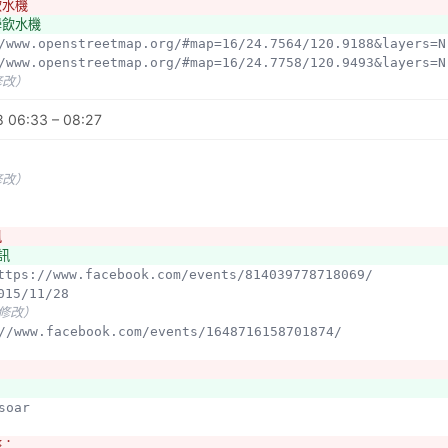
飲水機
學飲水機
://www.openstreetmap.org/#map=16/24.7564/120.9188&layers=N
://www.openstreetmap.org/#map=16/24.7758/120.9493&layers=N
修改）
 06:33 – 08:27
修改）
訊
訊
ttps://www.facebook.com/events/814039778718069/
015/11/28
未修改）
s://www.facebook.com/events/1648716158701874/
wsoar
整：