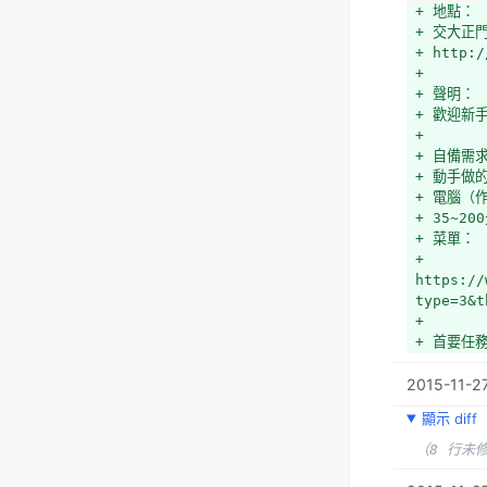
+ 地點：
+ 交大正門
+ http:/
+ 
+ 聲明：
+ 歡迎新
+ 
+ 自備需
+ 動手做
+ 電腦（
+ 35~2
+ 菜單：
+ 
https://
type=3&t
+ 
+ 首要任
+ 解決新竹
2015-11-2
+ 將新竹地
+ 
顯示 diff
+ 次要任
+ 地方避
（8 行未
+ 臺鐵沿
+ 自行車