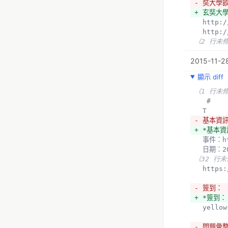
- 奘大學
+ 玄奘大
  http
  http
（2 行未
2015-11-28
顯示 diff
（1 行未
   #
  T
- 基本資
+ *基本資
  事件：h
  日期：2
（32 行
  http
- 簽到：
+ *簽到：
  yello
- 問題彙