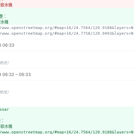
學飲水機
彙整：
飲水機
://www.openstreetmap.org/#map=16/24.7564/120.9188&layers=N
://www.openstreetmap.org/#map=16/24.7758/120.9493&layers=N
學平面圖
8 06:33
/vr.17high.com.tw/Campus/hcu/index.html
未修改）
 06:32 – 06:33
未修改）
soar
整：
學飲水機
/www.openstreetmap.org/#map=16/24.7564/120.9188&layers=N