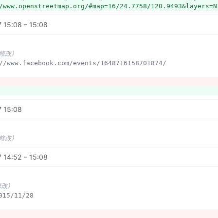
/www.openstreetmap.org/#map=16/24.7758/120.9493&layers=N
 15:08 – 15:08
未修改）
s://www.facebook.com/events/1648716158701874/
7 15:08
未修改）
 14:52 – 15:08
修改）
015/11/28