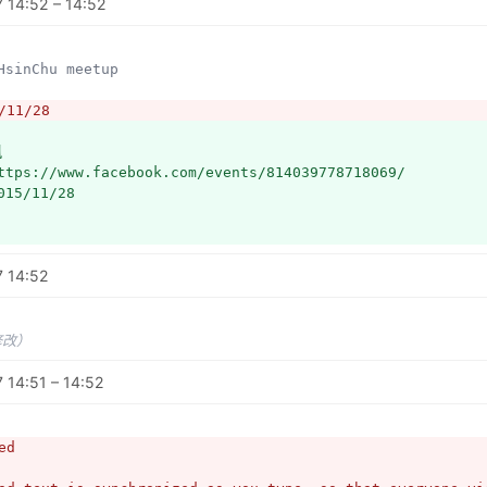
 14:52 – 14:52
務：
地區鋪路造橋蓋房子
HsinChu meetup
新竹縣、市政府開放資料的授權已修正則整併新竹縣、市資料到 OSM
/11/28
竹維基寫作聚一起舉辦，
訊
保障學生的教室使用權，
tps://www.facebook.com/events/814039778718069/
 TAB 舉行：
15/11/28
//www.facebook.com/events/1648716158701874/
7 14:52
修改）
 14:51 – 14:52
ed