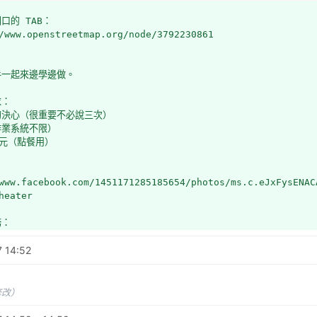
口的 TAB：
/www.openstreetmap.org/node/3792230861
手一起來邊學邊做。
求：
的決心（很重要不必說三次）
作業系統不限）
00元（點餐用）
www.facebook.com/1451171285185654/photos/ms.c.eJxFysENAC
heater
務：
地區的 note
7 14:52
區已有 wiki 條目的圖徵加上 wikipedia=zh:*
務：
難地圖資料編輯
修改）
線設施補完
環島一號線