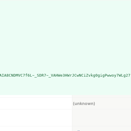
AIA8CNDMVC7f6L~_SDR7~_VAHWe3HWrJCwNCiZvkg0gigPwwoy7WLg27
(unknown)