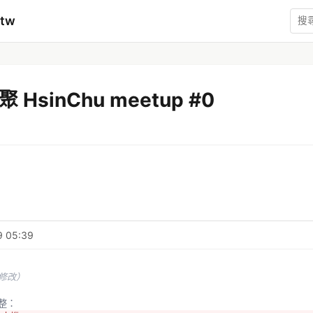
mtw
 HsinChu meetup #0
9 05:39
未修改）
彙整：