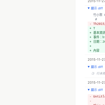
2015-11-27
+ 
顯示 diff
+ 雜項任
+ 在新竹
  竹小聚 
+ 若當天
   #
+ 
- Th2015
+ 註：
+ T
+ 原與新
+ 基本資
+ 但為了
+ 事件：ht
+ 而繼續於
+ 日期：20
+ https:
+ 
+ 
+ 內容
+ 簽到表
2015-11-2
顯示 diff
（3 行未
2015-11-27
顯示 diff
- Untitl
- 