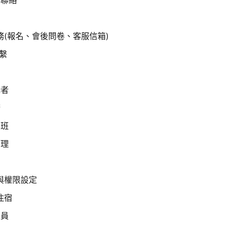
務(報名、會後問卷、客服信箱)
聯繫
講者
請
排班
管理
料與權限設定
住宿
人員