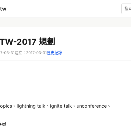
mtw
-TW-2017 規劃
-03-31
建立：2017-03-31
歷史紀錄
 topics、lightning talk、ignite talk、unconference、
委員