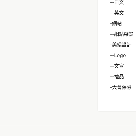
--日文
--英文
-網站
--網站架設
-美編設計
--Logo
--文宣
--禮品
-大會保險