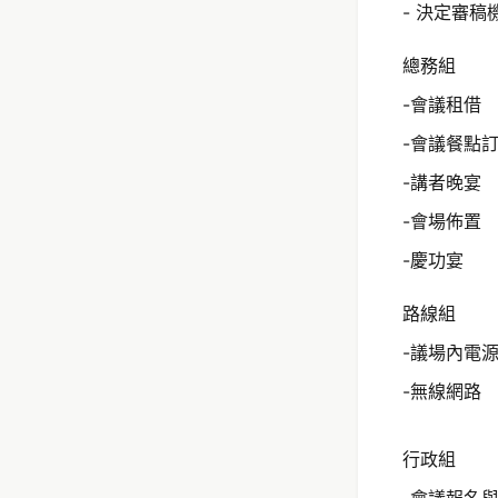
- 決定審稿
總務組
-會議租借
-會議餐點
-講者晚宴
-會場佈置
-慶功宴
路線組
-議場內電
-無線網路
行政組
-會議報名