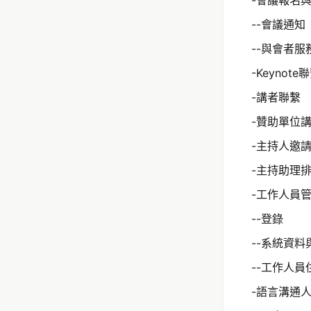
--會議通知
--與會者服
-Keynote
-講者聯繫
-贊助單位
-主持人邀
-主持助理
-工作人員
--登錄
--系統資
--工作人員
-語言溝通