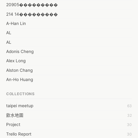
20905���������
214 14���������
A-Han Lin
AL
AL
Adonis Cheng
Alex Long
Alston Chang
An-Ho Huang
Angelina Anggara
COLLECTIONS
Anthony Yang
taipei meetup
63
Aries Cs
飲水地圖
32
Artifice Chiu
Project
30
Ashley Chen
Trello Report
30
Astor